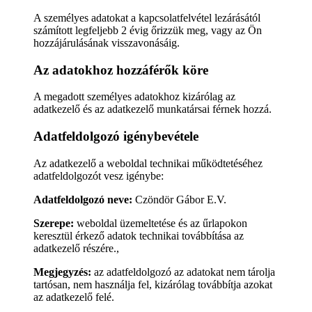
A személyes adatokat a kapcsolatfelvétel lezárásától
számított legfeljebb 2 évig őrizzük meg, vagy az Ön
hozzájárulásának visszavonásáig.
Az adatokhoz hozzáférők köre
A megadott személyes adatokhoz kizárólag az
adatkezelő és az adatkezelő munkatársai férnek hozzá.
Adatfeldolgozó igénybevétele
Az adatkezelő a weboldal technikai működtetéséhez
adatfeldolgozót vesz igénybe:
Adatfeldolgozó neve:
Czöndör Gábor E.V.
Szerepe:
weboldal üzemeltetése és az űrlapokon
keresztül érkező adatok technikai továbbítása az
adatkezelő részére.,
Megjegyzés:
az adatfeldolgozó az adatokat nem tárolja
tartósan, nem használja fel, kizárólag továbbítja azokat
az adatkezelő felé.