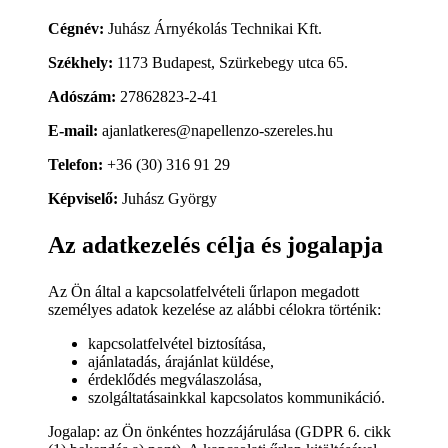
Cégnév:
Juhász Árnyékolás Technikai Kft.
Székhely:
1173 Budapest, Szürkebegy utca 65.
Adószám:
27862823-2-41
E-mail:
ajanlatkeres@napellenzo-szereles.hu
Telefon:
+36 (30) 316 91 29
Képviselő:
Juhász György
Az adatkezelés célja és jogalapja
Az Ön által a kapcsolatfelvételi űrlapon megadott
személyes adatok kezelése az alábbi célokra történik:
kapcsolatfelvétel biztosítása,
ajánlatadás, árajánlat küldése,
érdeklődés megválaszolása,
szolgáltatásainkkal kapcsolatos kommunikáció.
Jogalap: az Ön önkéntes hozzájárulása (GDPR 6. cikk