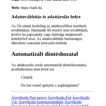
Web:
https://naih.hu
Adattovábbítás és adattárolás helye
Az Ön adatai kizárólag az adatkezelőhöz kerülnek
továbbításra. Harmadik fél részére nem továbbítjuk,
kivéve ha jogszabály vagy hatósági megkeresés
kötelezővé teszi. Az adattovábbítás biztonságos,
titkosított csatornán keresztül történik.
Automatizált döntéshozatal
Az adatkezelés során automatizált döntéshozatalra,
profilalkotásra nem kerül sor.
Címkék
Ön hol venné igénybe a segítségünket?
Árnyékolás Pest megye
Árnyékolás Érd
Árnyékolás
Vác
Árnyékolás Szigetszentmiklós
Árnyékolás