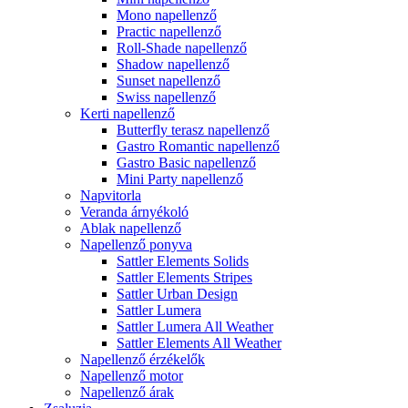
Mono napellenző
Practic napellenző
Roll-Shade napellenző
Shadow napellenző
Sunset napellenző
Swiss napellenző
Kerti napellenző
Butterfly terasz napellenző
Gastro Romantic napellenző
Gastro Basic napellenző
Mini Party napellenző
Napvitorla
Veranda árnyékoló
Ablak napellenző
Napellenző ponyva
Sattler Elements Solids
Sattler Elements Stripes
Sattler Urban Design
Sattler Lumera
Sattler Lumera All Weather
Sattler Elements All Weather
Napellenző érzékelők
Napellenző motor
Napellenző árak