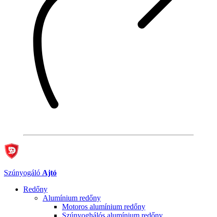
Szúnyogáló
Ajtó
Redőny
Alumínium redőny
Motoros alumínium redőny
Szúnyoghálós alumínium redőny