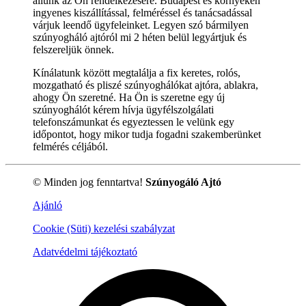
állunk az Ön rendelkezésére. Budapest és környékén
ingyenes kiszállítással, felméréssel és tanácsadással
várjuk leendő ügyfeleinket. Legyen szó bármilyen
szúnyogháló ajtóról mi 2 héten belül legyártjuk és
felszereljük önnek.
Kínálatunk között megtalálja a fix keretes, rolós,
mozgatható és pliszé szúnyoghálókat ajtóra, ablakra,
ahogy Ön szeretné. Ha Ön is szeretne egy új
szúnyoghálót kérem hívja ügyfélszolgálati
telefonszámunkat és egyeztessen le velünk egy
időpontot, hogy mikor tudja fogadni szakemberünket
felmérés céljából.
© Minden jog fenntartva!
Szúnyogáló Ajtó
Ajánló
Cookie (Süti) kezelési szabályzat
Adatvédelmi tájékoztató