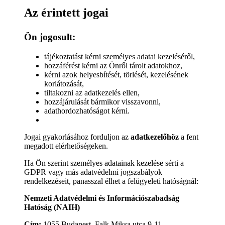
Az érintett jogai
Ön jogosult:
tájékoztatást kérni személyes adatai kezeléséről,
hozzáférést kérni az Önről tárolt adatokhoz,
kérni azok helyesbítését, törlését, kezelésének
korlátozását,
tiltakozni az adatkezelés ellen,
hozzájárulását bármikor visszavonni,
adathordozhatóságot kérni.
Jogai gyakorlásához forduljon az
adatkezelőhöz
a fent
megadott elérhetőségeken.
Ha Ön szerint személyes adatainak kezelése sérti a
GDPR vagy más adatvédelmi jogszabályok
rendelkezéseit, panasszal élhet a felügyeleti hatóságnál:
Nemzeti Adatvédelmi és Információszabadság
Hatóság (NAIH)
Cím:
1055 Budapest, Falk Miksa utca 9-11.