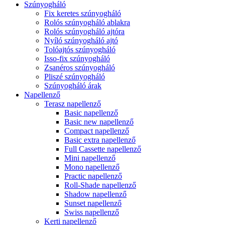
Szúnyogháló
Fix keretes szúnyogháló
Rolós szúnyogháló ablakra
Rolós szúnyogháló ajtóra
Nyíló szúnyogháló ajtó
Tolóajtós szúnyogháló
Isso-fix szúnyogháló
Zsanéros szúnyogháló
Pliszé szúnyogháló
Szúnyogháló árak
Napellenző
Terasz napellenző
Basic napellenző
Basic new napellenző
Compact napellenző
Basic extra napellenző
Full Cassette napellenző
Mini napellenző
Mono napellenző
Practic napellenző
Roll-Shade napellenző
Shadow napellenző
Sunset napellenző
Swiss napellenző
Kerti napellenző