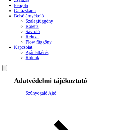
Zsaluzia
Pergola
Garázskapu
Belső árnyékoló
Szalagfüggőny
Roletta
Sávroló
Reluxa
Flow függőny
Kapcsolat
Ajánlatkérés
Rólunk
Adatvédelmi tájékoztató
Szúnyogáló Ajtó