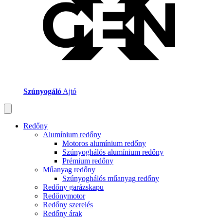
Szúnyogáló
Ajtó
Redőny
Alumínium redőny
Motoros alumínium redőny
Szúnyoghálós alumínium redőny
Prémium redőny
Műanyag redőny
Szúnyoghálós műanyag redőny
Redőny garázskapu
Redőnymotor
Redőny szerelés
Redőny árak