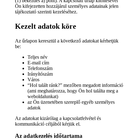
(1) bekezdés a) pont). A kapcsolati űrlap kitöltésével
Ön kifejezetten hozzájárul személyes adatainak jelen
tájékoztató szerinti kezeléséhez.
Kezelt adatok köre
Az űrlapon keresztül a következő adatokat kérhetjük
be:
Teljes név
E-mail cím
Telefonszám
Irányítószám
Város
“Hol talált ránk?” mezőben megadott információ
(ami meghatározza, hogy Ön hol találta meg a
weboldalunkat)
az Ön üzenetében szereplő egyéb személyes
adatok
Az adatokat kizárólag a kapcsolatfelvétel és
kommunikáció céljából kérjük el.
Az adatkezelés időtartama