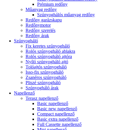
Prémium redőny
Műanyag redőny
Szúnyoghálós műanyag redőny
Redőny garázskapu
Redőnymotor
Redőny szerelés
Redőny árak
Szúnyogháló
Fix keretes szúnyogháló
Rolós szúnyogháló ablakra
Rolós szúnyogháló ajtóra
Nyíló szúnyogháló ajtó
Tolóajtós szúnyogháló
Isso-fix szúnyogháló
Zsanéros szúnyogháló
Pliszé szúnyogháló
Szúnyogháló árak
Napellenző
Terasz napellenző
Basic napellenző
Basic new napellenző
Compact napellenző
Basic extra napellenző
Full Cassette napellenző
Mini napellenző