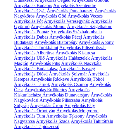
Dunakeszi
Árnyékolás Cegléd
Árnyékolás Gödöllő
Árnyékolás Budaörs
Árnyékolás Szentendre
Árnyékolás Gyál
Árnyékolás Dunaharaszti
Árnyékolás
Nagykőrös
Árnyékolás Göd
Árnyékolás Vecsés
Árnyékolás Fót
Árnyékolás Veresegyház
Árnyékolás
Gyömrő
Árnyékolás Monor
Árnyékolás Szigethalom
Árnyékolás Pomáz
Árnyékolás Százhalombatta
Árnyékolás Dabas
Árnyékolás Pécel
Árnyékolás
Budakeszi
Árnyékolás Biatorbágy
Árnyékolás Abony
Árnyékolás Törökbálint
Árnyékolás Pilisvörösvár
Árnyékolás Albertirsa
Árnyékolás Kistarcsa
Árnyékolás Üllő
Árnyékolás Halásztelek
Árnyékolás
Maglód
Árnyékolás Pilis
Árnyékolás Nagykáta
Árnyékolás Budakalász
Árnyékolás Isaszeg
Árnyékolás Diósd
Árnyékolás Solymár
Árnyékolás
Kerepes
Árnyékolás Ráckeve
Árnyékolás Tököl
Árnyékolás Tárnok
Árnyékolás Csömör
Árnyékolás
Ócsa
Árnyékolás Erdőkertes
Árnyékolás
Kiskunlacháza
Árnyékolás Dunavarsány
Árnyékolás
Nagykovácsi
Árnyékolás Piliscsaba
Árnyékolás
Sülysáp
Árnyékolás Üröm
Árnyékolás Páty
Árnyékolás Őrbottyán
Árnyékolás Mogyoród
Árnyékolás Tura
Árnyékolás Taksony
Árnyékolás
Nagytarcsa
Árnyékolás Szada
Árnyékolás Tahitótfalu
Árnyékolás Tápiószecső