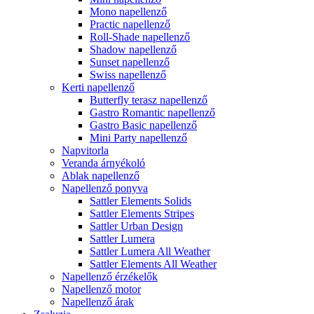
Mono napellenző
Practic napellenző
Roll-Shade napellenző
Shadow napellenző
Sunset napellenző
Swiss napellenző
Kerti napellenző
Butterfly terasz napellenző
Gastro Romantic napellenző
Gastro Basic napellenző
Mini Party napellenző
Napvitorla
Veranda árnyékoló
Ablak napellenző
Napellenző ponyva
Sattler Elements Solids
Sattler Elements Stripes
Sattler Urban Design
Sattler Lumera
Sattler Lumera All Weather
Sattler Elements All Weather
Napellenző érzékelők
Napellenző motor
Napellenző árak