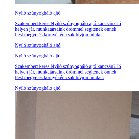
Nyíló szúnyogháló ajtó
Szakembert keres Nyíló szúnyogháló ajtó kapcsán? Jó
helyen jár, munkatársaink örömmel segítenek önnek
Pest megye és környékén csak hívjon minket.
Nyíló szúnyogháló ajtó
Nyíló szúnyogháló ajtó
Szakembert keres Nyíló szúnyogháló ajtó kapcsán? Jó
helyen jár, munkatársaink örömmel segítenek önnek
Pest megye és környékén csak hívjon minket.
Nyíló szúnyogháló ajtó