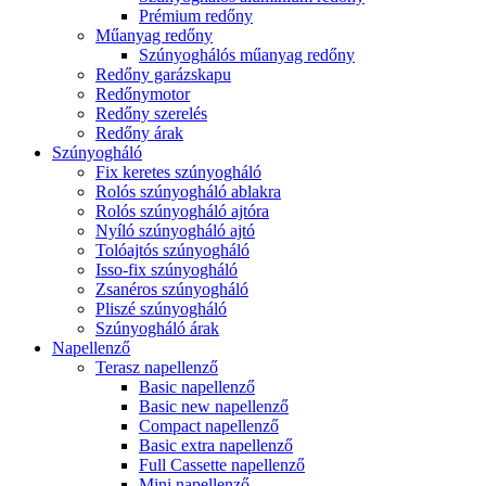
Prémium redőny
Műanyag redőny
Szúnyoghálós műanyag redőny
Redőny garázskapu
Redőnymotor
Redőny szerelés
Redőny árak
Szúnyogháló
Fix keretes szúnyogháló
Rolós szúnyogháló ablakra
Rolós szúnyogháló ajtóra
Nyíló szúnyogháló ajtó
Tolóajtós szúnyogháló
Isso-fix szúnyogháló
Zsanéros szúnyogháló
Pliszé szúnyogháló
Szúnyogháló árak
Napellenző
Terasz napellenző
Basic napellenző
Basic new napellenző
Compact napellenző
Basic extra napellenző
Full Cassette napellenző
Mini napellenző