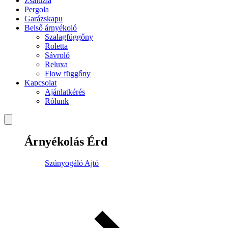
Zsaluzia
Pergola
Garázskapu
Belső árnyékoló
Szalagfüggőny
Roletta
Sávroló
Reluxa
Flow függőny
Kapcsolat
Ajánlatkérés
Rólunk
Árnyékolás Érd
Szúnyogáló Ajtó