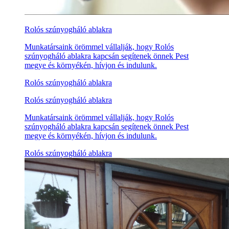
Rolós szúnyogháló ablakra
Munkatársaink örömmel vállalják, hogy Rolós
szúnyogháló ablakra kapcsán segítenek önnek Pest
megye és környékén, hívjon és indulunk.
Rolós szúnyogháló ablakra
Rolós szúnyogháló ablakra
Munkatársaink örömmel vállalják, hogy Rolós
szúnyogháló ablakra kapcsán segítenek önnek Pest
megye és környékén, hívjon és indulunk.
Rolós szúnyogháló ablakra