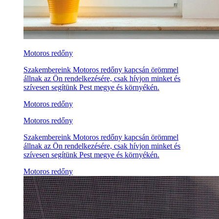
Motoros redőny
Szakembereink Motoros redőny kapcsán örömmel
állnak az Ön rendelkezésére, csak hívjon minket és
szívesen segítünk Pest megye és környékén.
Motoros redőny
Motoros redőny
Szakembereink Motoros redőny kapcsán örömmel
állnak az Ön rendelkezésére, csak hívjon minket és
szívesen segítünk Pest megye és környékén.
Motoros redőny