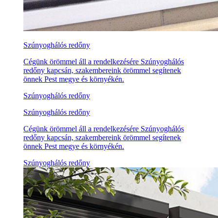
Szúnyoghálós redőny
Cégünk örömmel áll a rendelkezésére Szúnyoghálós
redőny kapcsán, szakembereink örömmel segítenek
önnek Pest megye és környékén.
Szúnyoghálós redőny
Szúnyoghálós redőny
Cégünk örömmel áll a rendelkezésére Szúnyoghálós
redőny kapcsán, szakembereink örömmel segítenek
önnek Pest megye és környékén.
Szúnyoghálós redőny