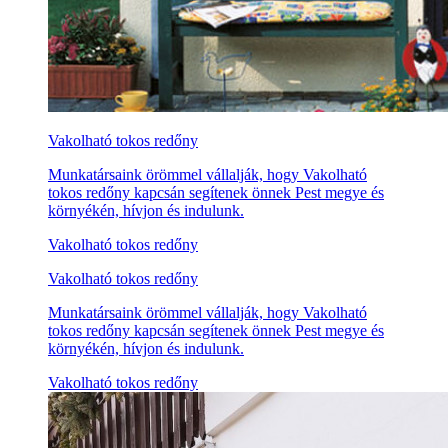
Vakolható tokos redőny
Munkatársaink örömmel vállalják, hogy Vakolható
tokos redőny kapcsán segítenek önnek Pest megye és
környékén, hívjon és indulunk.
Vakolható tokos redőny
Vakolható tokos redőny
Munkatársaink örömmel vállalják, hogy Vakolható
tokos redőny kapcsán segítenek önnek Pest megye és
környékén, hívjon és indulunk.
Vakolható tokos redőny