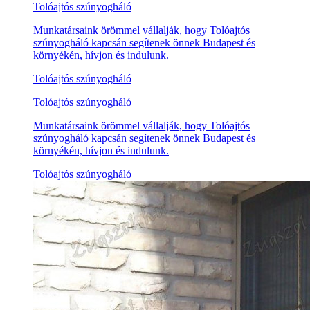
Tolóajtós szúnyogháló
Munkatársaink örömmel vállalják, hogy Tolóajtós
szúnyogháló kapcsán segítenek önnek Budapest és
környékén, hívjon és indulunk.
Tolóajtós szúnyogháló
Tolóajtós szúnyogháló
Munkatársaink örömmel vállalják, hogy Tolóajtós
szúnyogháló kapcsán segítenek önnek Budapest és
környékén, hívjon és indulunk.
Tolóajtós szúnyogháló