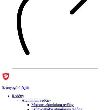
Szúnyogáló
Ajtó
Redőny
Alumínium redőny
Motoros alumínium redőny
Szúnyoghálós alumínium redőny