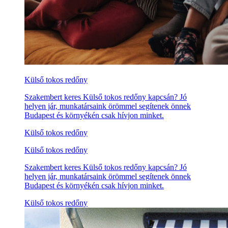
Külső tokos redőny
Szakembert keres Külső tokos redőny kapcsán? Jó
helyen jár, munkatársaink örömmel segítenek önnek
Budapest és környékén csak hívjon minket.
Külső tokos redőny
Külső tokos redőny
Szakembert keres Külső tokos redőny kapcsán? Jó
helyen jár, munkatársaink örömmel segítenek önnek
Budapest és környékén csak hívjon minket.
Külső tokos redőny