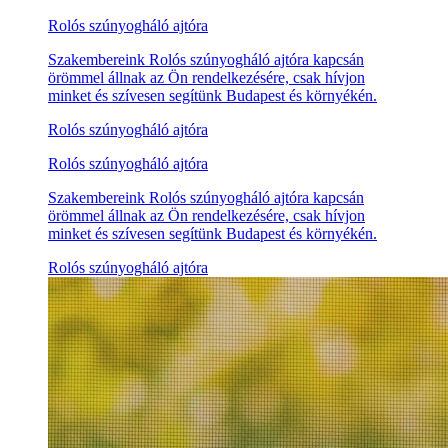
Rolós szúnyogháló ajtóra
Szakembereink Rolós szúnyogháló ajtóra kapcsán
örömmel állnak az Ön rendelkezésére, csak hívjon
minket és szívesen segítünk Budapest és környékén.
Rolós szúnyogháló ajtóra
Rolós szúnyogháló ajtóra
Szakembereink Rolós szúnyogháló ajtóra kapcsán
örömmel állnak az Ön rendelkezésére, csak hívjon
minket és szívesen segítünk Budapest és környékén.
Rolós szúnyogháló ajtóra