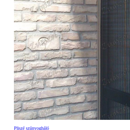
Pliszé szúnyogháló