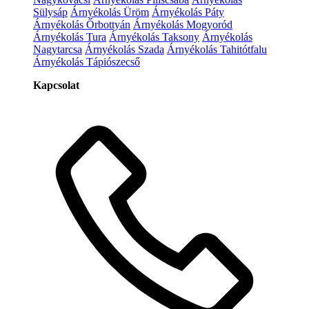
Sülysáp
Árnyékolás Üröm
Árnyékolás Páty
Árnyékolás Őrbottyán
Árnyékolás Mogyoród
Árnyékolás Tura
Árnyékolás Taksony
Árnyékolás
Nagytarcsa
Árnyékolás Szada
Árnyékolás Tahitótfalu
Árnyékolás Tápiószecső
Kapcsolat