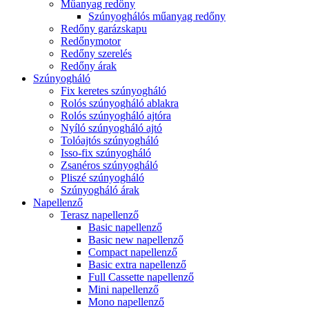
Műanyag redőny
Szúnyoghálós műanyag redőny
Redőny garázskapu
Redőnymotor
Redőny szerelés
Redőny árak
Szúnyogháló
Fix keretes szúnyogháló
Rolós szúnyogháló ablakra
Rolós szúnyogháló ajtóra
Nyíló szúnyogháló ajtó
Tolóajtós szúnyogháló
Isso-fix szúnyogháló
Zsanéros szúnyogháló
Pliszé szúnyogháló
Szúnyogháló árak
Napellenző
Terasz napellenző
Basic napellenző
Basic new napellenző
Compact napellenző
Basic extra napellenző
Full Cassette napellenző
Mini napellenző
Mono napellenző