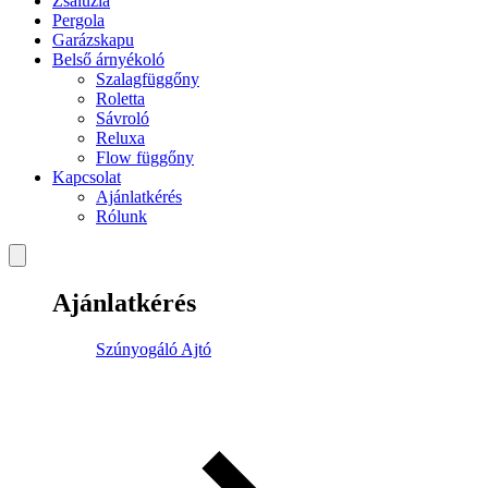
Zsaluzia
Pergola
Garázskapu
Belső árnyékoló
Szalagfüggőny
Roletta
Sávroló
Reluxa
Flow függőny
Kapcsolat
Ajánlatkérés
Rólunk
Ajánlatkérés
Szúnyogáló Ajtó