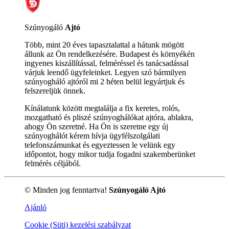
Szúnyogáló
Ajtó
Több, mint 20 éves tapasztalattal a hátunk mögött
állunk az Ön rendelkezésére. Budapest és környékén
ingyenes kiszállítással, felméréssel és tanácsadással
várjuk leendő ügyfeleinket. Legyen szó bármilyen
szúnyogháló ajtóról mi 2 héten belül legyártjuk és
felszereljük önnek.
Kínálatunk között megtalálja a fix keretes, rolós,
mozgatható és pliszé szúnyoghálókat ajtóra, ablakra,
ahogy Ön szeretné. Ha Ön is szeretne egy új
szúnyoghálót kérem hívja ügyfélszolgálati
telefonszámunkat és egyeztessen le velünk egy
időpontot, hogy mikor tudja fogadni szakemberünket
felmérés céljából.
© Minden jog fenntartva!
Szúnyogáló Ajtó
Ajánló
Cookie (Süti) kezelési szabályzat