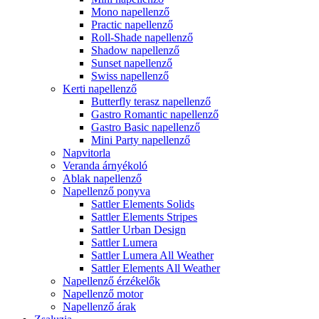
Mono napellenző
Practic napellenző
Roll-Shade napellenző
Shadow napellenző
Sunset napellenző
Swiss napellenző
Kerti napellenző
Butterfly terasz napellenző
Gastro Romantic napellenző
Gastro Basic napellenző
Mini Party napellenző
Napvitorla
Veranda árnyékoló
Ablak napellenző
Napellenző ponyva
Sattler Elements Solids
Sattler Elements Stripes
Sattler Urban Design
Sattler Lumera
Sattler Lumera All Weather
Sattler Elements All Weather
Napellenző érzékelők
Napellenző motor
Napellenző árak