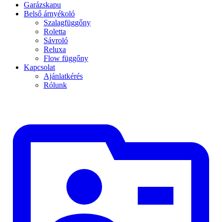
Garázskapu
Belső árnyékoló
Szalagfüggőny
Roletta
Sávroló
Reluxa
Flow függőny
Kapcsolat
Ajánlatkérés
Rólunk