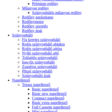
Prémium redőny
Műanyag redőny
Szúnyoghálós műanyag redőny
Redőny garázskapu
Redőnymotor
Redőny szerelés
Redőny árak
Szúnyogháló
Fix keretes szúnyogháló
Rolós szúnyogháló ablakra
Rolós szúnyogháló ajtóra
Nyíló szúnyogháló ajtó
Tolóajtós szúnyogháló
Isso-fix szúnyogháló
Zsanéros szúnyogháló
Pliszé szúnyogháló
Szúnyogháló árak
Napellenző
Terasz napellenző
Basic napellenző
Basic new napellenző
Compact napellenző
Basic extra napellenző
Full Cassette napellenző
Mini napellenző