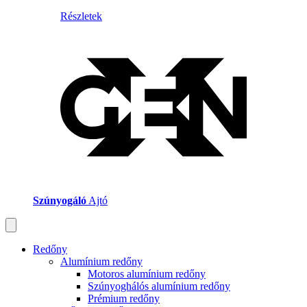
Részletek
Szúnyogáló
Ajtó
Redőny
Alumínium redőny
Motoros alumínium redőny
Szúnyoghálós alumínium redőny
Prémium redőny