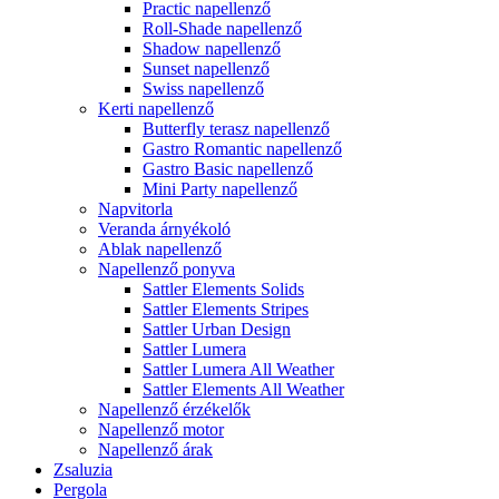
Practic napellenző
Roll-Shade napellenző
Shadow napellenző
Sunset napellenző
Swiss napellenző
Kerti napellenző
Butterfly terasz napellenző
Gastro Romantic napellenző
Gastro Basic napellenző
Mini Party napellenző
Napvitorla
Veranda árnyékoló
Ablak napellenző
Napellenző ponyva
Sattler Elements Solids
Sattler Elements Stripes
Sattler Urban Design
Sattler Lumera
Sattler Lumera All Weather
Sattler Elements All Weather
Napellenző érzékelők
Napellenző motor
Napellenző árak
Zsaluzia
Pergola