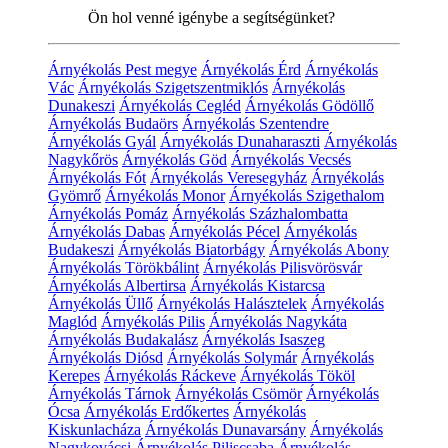
Ön hol venné igénybe a segítségünket?
Árnyékolás Pest megye
Árnyékolás Érd
Árnyékolás
Vác
Árnyékolás Szigetszentmiklós
Árnyékolás
Dunakeszi
Árnyékolás Cegléd
Árnyékolás Gödöllő
Árnyékolás Budaörs
Árnyékolás Szentendre
Árnyékolás Gyál
Árnyékolás Dunaharaszti
Árnyékolás
Nagykőrös
Árnyékolás Göd
Árnyékolás Vecsés
Árnyékolás Fót
Árnyékolás Veresegyház
Árnyékolás
Gyömrő
Árnyékolás Monor
Árnyékolás Szigethalom
Árnyékolás Pomáz
Árnyékolás Százhalombatta
Árnyékolás Dabas
Árnyékolás Pécel
Árnyékolás
Budakeszi
Árnyékolás Biatorbágy
Árnyékolás Abony
Árnyékolás Törökbálint
Árnyékolás Pilisvörösvár
Árnyékolás Albertirsa
Árnyékolás Kistarcsa
Árnyékolás Üllő
Árnyékolás Halásztelek
Árnyékolás
Maglód
Árnyékolás Pilis
Árnyékolás Nagykáta
Árnyékolás Budakalász
Árnyékolás Isaszeg
Árnyékolás Diósd
Árnyékolás Solymár
Árnyékolás
Kerepes
Árnyékolás Ráckeve
Árnyékolás Tököl
Árnyékolás Tárnok
Árnyékolás Csömör
Árnyékolás
Ócsa
Árnyékolás Erdőkertes
Árnyékolás
Kiskunlacháza
Árnyékolás Dunavarsány
Árnyékolás
Nagykovácsi
Árnyékolás Piliscsaba
Árnyékolás