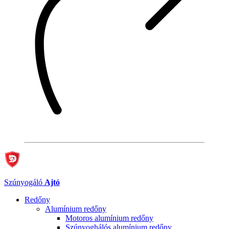
Szúnyogáló
Ajtó
Redőny
Alumínium redőny
Motoros alumínium redőny
Szúnyoghálós alumínium redőny