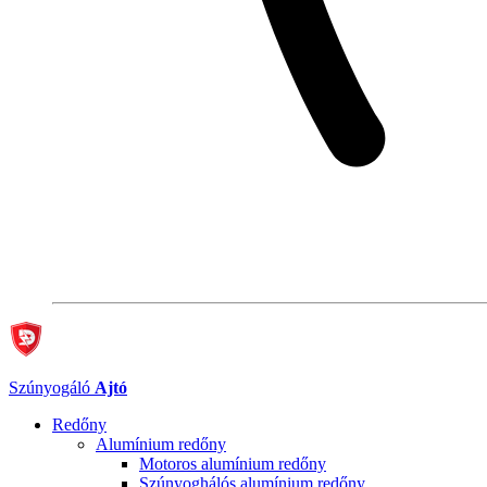
Szúnyogáló
Ajtó
Redőny
Alumínium redőny
Motoros alumínium redőny
Szúnyoghálós alumínium redőny