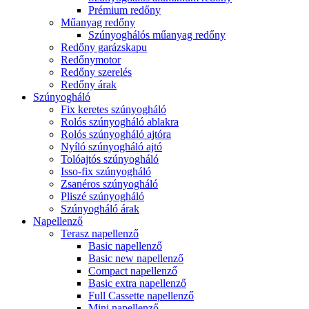
Prémium redőny
Műanyag redőny
Szúnyoghálós műanyag redőny
Redőny garázskapu
Redőnymotor
Redőny szerelés
Redőny árak
Szúnyogháló
Fix keretes szúnyogháló
Rolós szúnyogháló ablakra
Rolós szúnyogháló ajtóra
Nyíló szúnyogháló ajtó
Tolóajtós szúnyogháló
Isso-fix szúnyogháló
Zsanéros szúnyogháló
Pliszé szúnyogháló
Szúnyogháló árak
Napellenző
Terasz napellenző
Basic napellenző
Basic new napellenző
Compact napellenző
Basic extra napellenző
Full Cassette napellenző
Mini napellenző