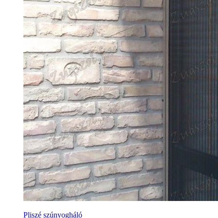
Pliszé szúnyogháló