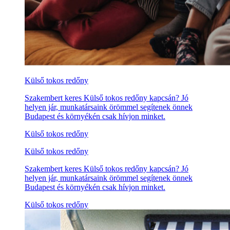
Külső tokos redőny
Szakembert keres Külső tokos redőny kapcsán? Jó
helyen jár, munkatársaink örömmel segítenek önnek
Budapest és környékén csak hívjon minket.
Külső tokos redőny
Külső tokos redőny
Szakembert keres Külső tokos redőny kapcsán? Jó
helyen jár, munkatársaink örömmel segítenek önnek
Budapest és környékén csak hívjon minket.
Külső tokos redőny