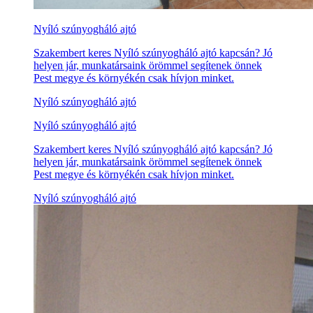
Nyíló szúnyogháló ajtó
Szakembert keres Nyíló szúnyogháló ajtó kapcsán? Jó
helyen jár, munkatársaink örömmel segítenek önnek
Pest megye és környékén csak hívjon minket.
Nyíló szúnyogháló ajtó
Nyíló szúnyogháló ajtó
Szakembert keres Nyíló szúnyogháló ajtó kapcsán? Jó
helyen jár, munkatársaink örömmel segítenek önnek
Pest megye és környékén csak hívjon minket.
Nyíló szúnyogháló ajtó