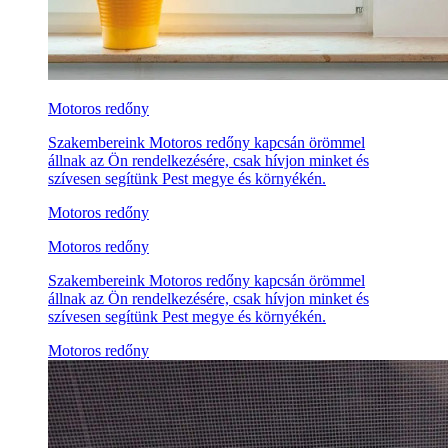
Motoros redőny
Szakembereink Motoros redőny kapcsán örömmel
állnak az Ön rendelkezésére, csak hívjon minket és
szívesen segítünk Pest megye és környékén.
Motoros redőny
Motoros redőny
Szakembereink Motoros redőny kapcsán örömmel
állnak az Ön rendelkezésére, csak hívjon minket és
szívesen segítünk Pest megye és környékén.
Motoros redőny