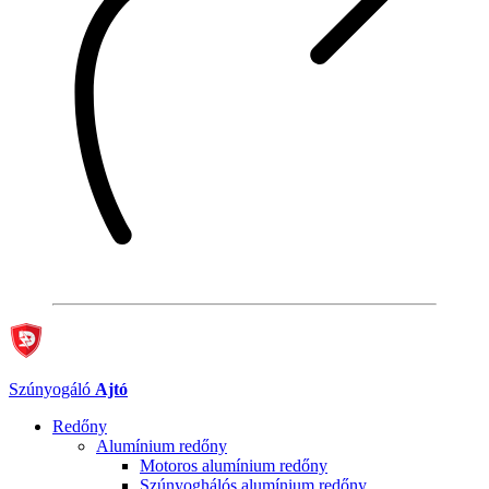
Szúnyogáló
Ajtó
Redőny
Alumínium redőny
Motoros alumínium redőny
Szúnyoghálós alumínium redőny