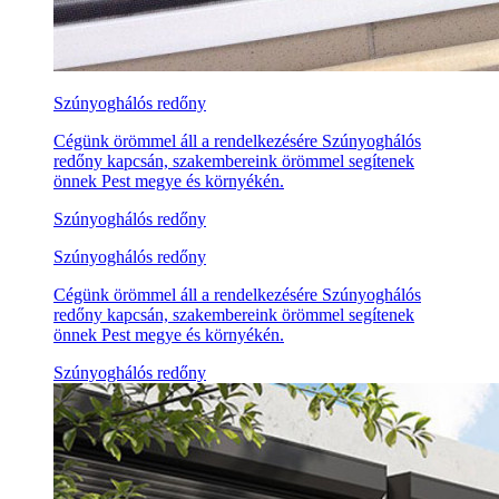
Szúnyoghálós redőny
Cégünk örömmel áll a rendelkezésére Szúnyoghálós
redőny kapcsán, szakembereink örömmel segítenek
önnek Pest megye és környékén.
Szúnyoghálós redőny
Szúnyoghálós redőny
Cégünk örömmel áll a rendelkezésére Szúnyoghálós
redőny kapcsán, szakembereink örömmel segítenek
önnek Pest megye és környékén.
Szúnyoghálós redőny