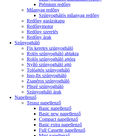
Prémium redőny
Műanyag redőny
Szúnyoghálós műanyag redőny
Redőny garázskapu
Redőnymotor
Redőny szerelés
Redőny árak
Szúnyogháló
Fix keretes szúnyogháló
Rolós szúnyogháló ablakra
Rolós szúnyogháló ajtóra
Nyíló szúnyogháló ajtó
Tolóajtós szúnyogháló
Isso-fix szúnyogháló
Zsanéros szúnyogháló
Pliszé szúnyogháló
Szúnyogháló árak
Napellenző
Terasz napellenző
Basic napellenző
Basic new napellenző
Compact napellenző
Basic extra napellenző
Full Cassette napellenző
Mini napellenző