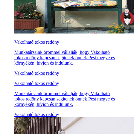
Vakolható tokos redőny
Munkatársaink örömmel vállalják, hogy Vakolható
tokos redőny kapcsán segítenek önnek Pest megye és
környékén, hívjon és indulunk.
Vakolható tokos redőny
Vakolható tokos redőny
Munkatársaink örömmel vállalják, hogy Vakolható
tokos redőny kapcsán segítenek önnek Pest megye és
környékén, hívjon és indulunk.
Vakolható tokos redőny