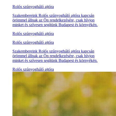
Rolós szúnyogháló ajtóra
Szakembereink Rolós szúnyogháló ajtóra kapcsán
örömmel állnak az Ön rendelkezésére, csak hívjon
minket és szívesen segítünk Budapest és környékén.
Rolós szúnyogháló ajtóra
Rolós szúnyogháló ajtóra
Szakembereink Rolós szúnyogháló ajtóra kapcsán
örömmel állnak az Ön rendelkezésére, csak hívjon
minket és szívesen segítünk Budapest és környékén.
Rolós szúnyogháló ajtóra