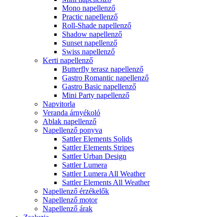
Mono napellenző
Practic napellenző
Roll-Shade napellenző
Shadow napellenző
Sunset napellenző
Swiss napellenző
Kerti napellenző
Butterfly terasz napellenző
Gastro Romantic napellenző
Gastro Basic napellenző
Mini Party napellenző
Napvitorla
Veranda árnyékoló
Ablak napellenző
Napellenző ponyva
Sattler Elements Solids
Sattler Elements Stripes
Sattler Urban Design
Sattler Lumera
Sattler Lumera All Weather
Sattler Elements All Weather
Napellenző érzékelők
Napellenző motor
Napellenző árak