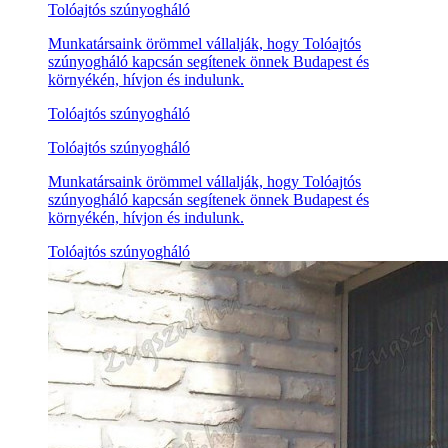
Tolóajtós szúnyogháló
Munkatársaink örömmel vállalják, hogy Tolóajtós
szúnyogháló kapcsán segítenek önnek Budapest és
környékén, hívjon és indulunk.
Tolóajtós szúnyogháló
Tolóajtós szúnyogháló
Munkatársaink örömmel vállalják, hogy Tolóajtós
szúnyogháló kapcsán segítenek önnek Budapest és
környékén, hívjon és indulunk.
Tolóajtós szúnyogháló