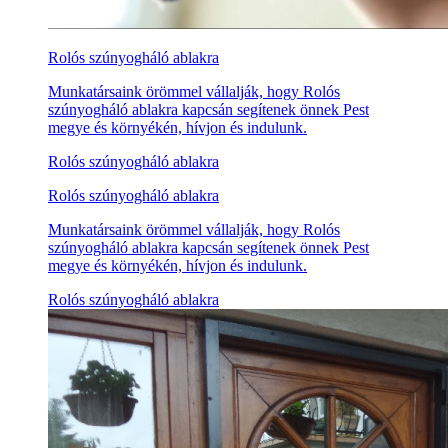
Rolós szúnyogháló ablakra
Munkatársaink örömmel vállalják, hogy Rolós
szúnyogháló ablakra kapcsán segítenek önnek Pest
megye és környékén, hívjon és indulunk.
Rolós szúnyogháló ablakra
Rolós szúnyogháló ablakra
Munkatársaink örömmel vállalják, hogy Rolós
szúnyogháló ablakra kapcsán segítenek önnek Pest
megye és környékén, hívjon és indulunk.
Rolós szúnyogháló ablakra