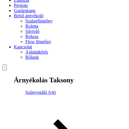
Zsaluzia
Pergola
Garázskapu
Belső árnyékoló
Szalagfüggőny
Roletta
Sávroló
Reluxa
Flow függőny
Kapcsolat
Ajánlatkérés
Rólunk
Árnyékolás Taksony
Szúnyogáló Ajtó