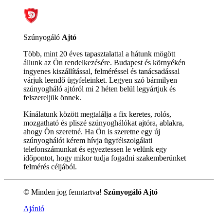
Szúnyogáló
Ajtó
Több, mint 20 éves tapasztalattal a hátunk mögött
állunk az Ön rendelkezésére. Budapest és környékén
ingyenes kiszállítással, felméréssel és tanácsadással
várjuk leendő ügyfeleinket. Legyen szó bármilyen
szúnyogháló ajtóról mi 2 héten belül legyártjuk és
felszereljük önnek.
Kínálatunk között megtalálja a fix keretes, rolós,
mozgatható és pliszé szúnyoghálókat ajtóra, ablakra,
ahogy Ön szeretné. Ha Ön is szeretne egy új
szúnyoghálót kérem hívja ügyfélszolgálati
telefonszámunkat és egyeztessen le velünk egy
időpontot, hogy mikor tudja fogadni szakemberünket
felmérés céljából.
© Minden jog fenntartva!
Szúnyogáló Ajtó
Ajánló