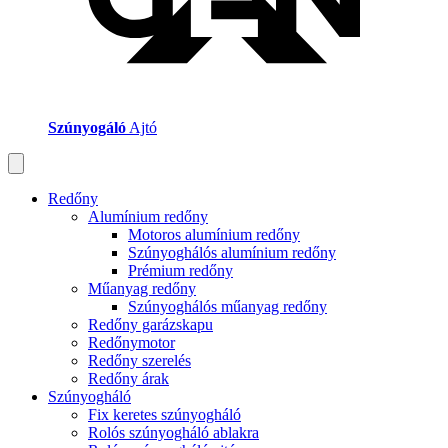
Szúnyogáló
Ajtó
Redőny
Alumínium redőny
Motoros alumínium redőny
Szúnyoghálós alumínium redőny
Prémium redőny
Műanyag redőny
Szúnyoghálós műanyag redőny
Redőny garázskapu
Redőnymotor
Redőny szerelés
Redőny árak
Szúnyogháló
Fix keretes szúnyogháló
Rolós szúnyogháló ablakra