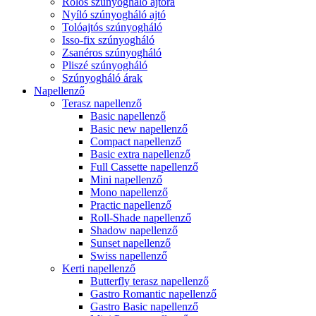
Rolós szúnyogháló ajtóra
Nyíló szúnyogháló ajtó
Tolóajtós szúnyogháló
Isso-fix szúnyogháló
Zsanéros szúnyogháló
Pliszé szúnyogháló
Szúnyogháló árak
Napellenző
Terasz napellenző
Basic napellenző
Basic new napellenző
Compact napellenző
Basic extra napellenző
Full Cassette napellenző
Mini napellenző
Mono napellenző
Practic napellenző
Roll-Shade napellenző
Shadow napellenző
Sunset napellenző
Swiss napellenző
Kerti napellenző
Butterfly terasz napellenző
Gastro Romantic napellenző
Gastro Basic napellenző