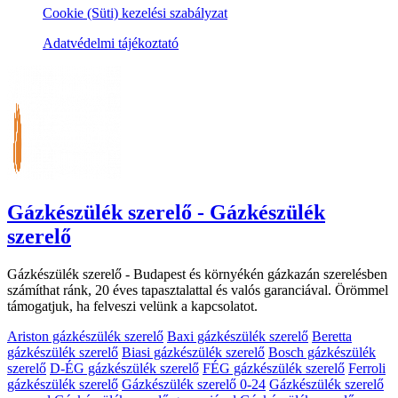
Cookie (Süti) kezelési szabályzat
Adatvédelmi tájékoztató
Gázkészülék szerelő - Gázkészülék
szerelő
Gázkészülék szerelő - Budapest és környékén gázkazán szerelésben
számíthat ránk, 20 éves tapasztalattal és valós garanciával. Örömmel
támogatjuk, ha felveszi velünk a kapcsolatot.
Ariston gázkészülék szerelő
Baxi gázkészülék szerelő
Beretta
gázkészülék szerelő
Biasi gázkészülék szerelő
Bosch gázkészülék
szerelő
D-ÉG gázkészülék szerelő
FÉG gázkészülék szerelő
Ferroli
gázkészülék szerelő
Gázkészülék szerelő 0-24
Gázkészülék szerelő