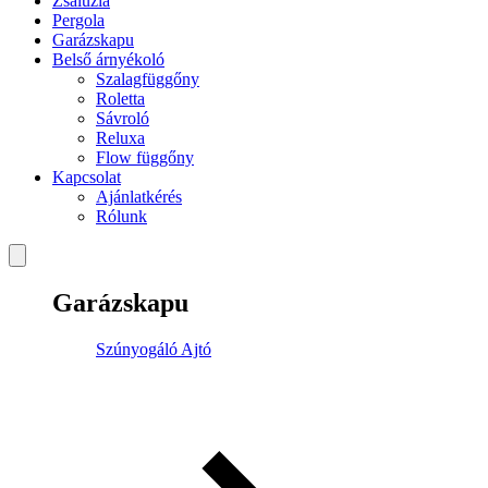
Zsaluzia
Pergola
Garázskapu
Belső árnyékoló
Szalagfüggőny
Roletta
Sávroló
Reluxa
Flow függőny
Kapcsolat
Ajánlatkérés
Rólunk
Garázskapu
Szúnyogáló Ajtó