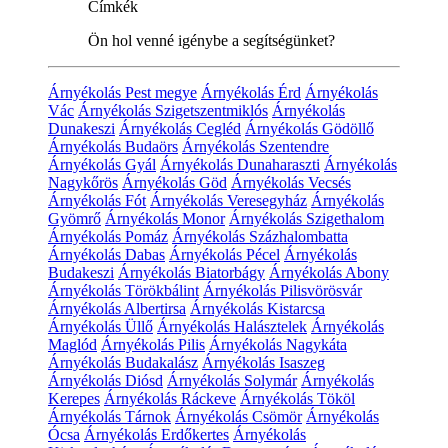
Címkék
Ön hol venné igénybe a segítségünket?
Árnyékolás Pest megye
Árnyékolás Érd
Árnyékolás
Vác
Árnyékolás Szigetszentmiklós
Árnyékolás
Dunakeszi
Árnyékolás Cegléd
Árnyékolás Gödöllő
Árnyékolás Budaörs
Árnyékolás Szentendre
Árnyékolás Gyál
Árnyékolás Dunaharaszti
Árnyékolás
Nagykőrös
Árnyékolás Göd
Árnyékolás Vecsés
Árnyékolás Fót
Árnyékolás Veresegyház
Árnyékolás
Gyömrő
Árnyékolás Monor
Árnyékolás Szigethalom
Árnyékolás Pomáz
Árnyékolás Százhalombatta
Árnyékolás Dabas
Árnyékolás Pécel
Árnyékolás
Budakeszi
Árnyékolás Biatorbágy
Árnyékolás Abony
Árnyékolás Törökbálint
Árnyékolás Pilisvörösvár
Árnyékolás Albertirsa
Árnyékolás Kistarcsa
Árnyékolás Üllő
Árnyékolás Halásztelek
Árnyékolás
Maglód
Árnyékolás Pilis
Árnyékolás Nagykáta
Árnyékolás Budakalász
Árnyékolás Isaszeg
Árnyékolás Diósd
Árnyékolás Solymár
Árnyékolás
Kerepes
Árnyékolás Ráckeve
Árnyékolás Tököl
Árnyékolás Tárnok
Árnyékolás Csömör
Árnyékolás
Ócsa
Árnyékolás Erdőkertes
Árnyékolás