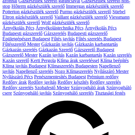
azonnal
Gázkészülék szerelő garanciával
Gázkészülék szerelő non-
stop
Hőterm gázkészülék szerelő
Immergas gázkészülék szerelő
Potterton gázkészülék szerelő
Purmo gázkészülék szerelő
Stiebel
Eltron gázkészülék szerelő
Vaillant gázkészülék szerelő
Viessmann
gázkészülék szerelő
Wolf gázkészülék szerelő
Árnyékolás Pécs
Árnyékolástechnika Pécs
Árnyékolás Pécs
Budapesti gázszerelő
Gázszerelés
Budapesti gázszerelő
Épületgépészet Budapest
Fűtés javítás
Fűtés szerelés Budapest
Fűtésszerelő Mester
Gázkazán javítás
Gázkazán karbantartás
Gázkazán szerelés
Gázkazán Szerelő
Gázszerelő Budapest
Gázszerelő Mester
Kazán javítás
Kazán karbantartás
Kazán szerelés
Kazán szerelő
Kerti Pergola
Klíma árak szereléssel
Klíma beépítés
Klíma javítás Budapest
Klímaszerelés Budapesten
Napellenző
javítás
Napellenző szerelés
Nozo Klímaszerelés
Nyílászáró Mester
Nyílászáró Pécs
Penészmentesítés Budapest
Prémium redőny
Redőny árak
Redőny javítás
Redőny készítés
Redőny szerelés
Redőny szerelés
Szobafestő Mester
Szúnyogháló árak
Szúnyogháló
csere
Szúnyogháló javítás
Szúnyogháló szerelés
Tisztasági festés