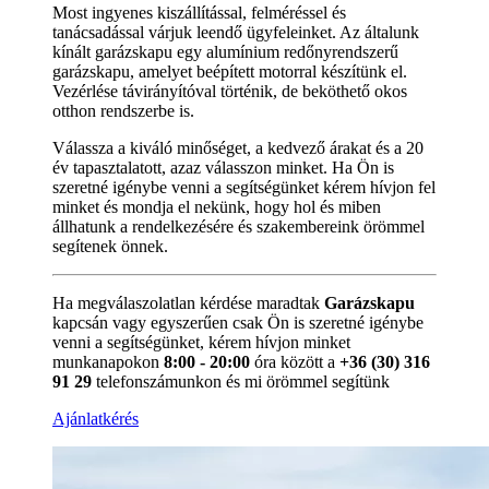
Most ingyenes kiszállítással, felméréssel és
tanácsadással várjuk leendő ügyfeleinket. Az általunk
kínált garázskapu egy alumínium redőnyrendszerű
garázskapu, amelyet beépített motorral készítünk el.
Vezérlése távirányítóval történik, de beköthető okos
otthon rendszerbe is.
Válassza a kiváló minőséget, a kedvező árakat és a 20
év tapasztalatott, azaz válasszon minket. Ha Ön is
szeretné igénybe venni a segítségünket kérem hívjon fel
minket és mondja el nekünk, hogy hol és miben
állhatunk a rendelkezésére és szakembereink örömmel
segítenek önnek.
Ha megválaszolatlan kérdése maradtak
Garázskapu
kapcsán vagy egyszerűen csak Ön is szeretné igénybe
venni a segítségünket, kérem hívjon minket
munkanapokon
8:00 - 20:00
óra között a
+36 (30) 316
91 29
telefonszámunkon és mi örömmel segítünk
Ajánlatkérés