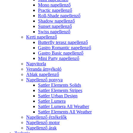
Mono napellenző
Practic napellenző
Roll-Shade napellenző
Shadow napellenző
Sunset napellenző
Swiss napellenző
Kerti napellenző
Butterfly terasz napellenző
Gastro Romantic napellenző
Gastro Basic napellenző
Mini Party napellenző
Napvitorla
Veranda árnyékoló
Ablak napellenző
Napellenző ponyva
Sattler Elements Solids
Sattler Elements Stripes
Sattler Urban Design
Sattler Lumera
Sattler Lumera All Weather
Sattler Elements All Weather
Napellenző érzékelők
Napellenző motor
Napellenző árak