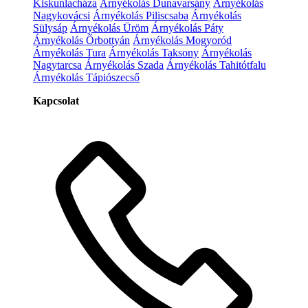
Kiskunlacháza
Árnyékolás Dunavarsány
Árnyékolás
Nagykovácsi
Árnyékolás Piliscsaba
Árnyékolás
Sülysáp
Árnyékolás Üröm
Árnyékolás Páty
Árnyékolás Őrbottyán
Árnyékolás Mogyoród
Árnyékolás Tura
Árnyékolás Taksony
Árnyékolás
Nagytarcsa
Árnyékolás Szada
Árnyékolás Tahitótfalu
Árnyékolás Tápiószecső
Kapcsolat