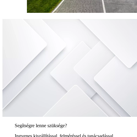
Segítségre lenne szüksége?
Ingyenes kiszállítással, felméréssel és tanácsadással