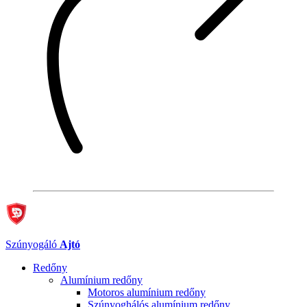
Szúnyogáló
Ajtó
Redőny
Alumínium redőny
Motoros alumínium redőny
Szúnyoghálós alumínium redőny