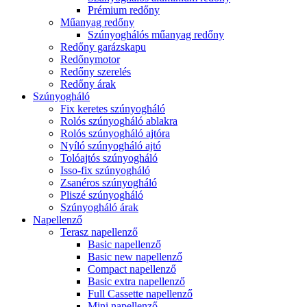
Prémium redőny
Műanyag redőny
Szúnyoghálós műanyag redőny
Redőny garázskapu
Redőnymotor
Redőny szerelés
Redőny árak
Szúnyogháló
Fix keretes szúnyogháló
Rolós szúnyogháló ablakra
Rolós szúnyogháló ajtóra
Nyíló szúnyogháló ajtó
Tolóajtós szúnyogháló
Isso-fix szúnyogháló
Zsanéros szúnyogháló
Pliszé szúnyogháló
Szúnyogháló árak
Napellenző
Terasz napellenző
Basic napellenző
Basic new napellenző
Compact napellenző
Basic extra napellenző
Full Cassette napellenző
Mini napellenző