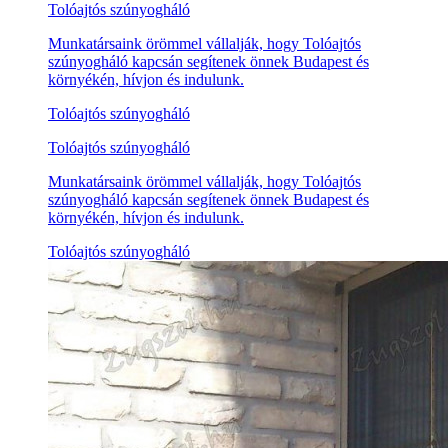
Tolóajtós szúnyogháló
Munkatársaink örömmel vállalják, hogy Tolóajtós
szúnyogháló kapcsán segítenek önnek Budapest és
környékén, hívjon és indulunk.
Tolóajtós szúnyogháló
Tolóajtós szúnyogháló
Munkatársaink örömmel vállalják, hogy Tolóajtós
szúnyogháló kapcsán segítenek önnek Budapest és
környékén, hívjon és indulunk.
Tolóajtós szúnyogháló