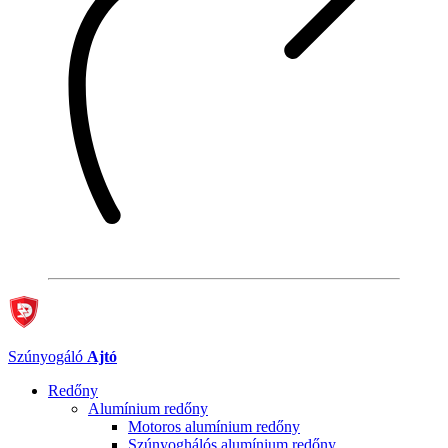
Szúnyogáló
Ajtó
Redőny
Alumínium redőny
Motoros alumínium redőny
Szúnyoghálós alumínium redőny