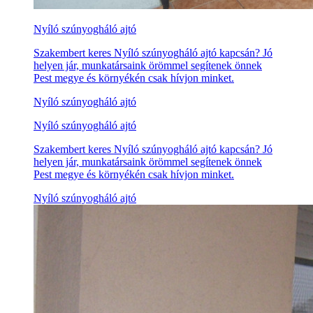
Nyíló szúnyogháló ajtó
Szakembert keres Nyíló szúnyogháló ajtó kapcsán? Jó
helyen jár, munkatársaink örömmel segítenek önnek
Pest megye és környékén csak hívjon minket.
Nyíló szúnyogháló ajtó
Nyíló szúnyogháló ajtó
Szakembert keres Nyíló szúnyogháló ajtó kapcsán? Jó
helyen jár, munkatársaink örömmel segítenek önnek
Pest megye és környékén csak hívjon minket.
Nyíló szúnyogháló ajtó