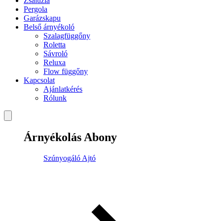
Zsaluzia
Pergola
Garázskapu
Belső árnyékoló
Szalagfüggőny
Roletta
Sávroló
Reluxa
Flow függőny
Kapcsolat
Ajánlatkérés
Rólunk
Árnyékolás Abony
Szúnyogáló Ajtó