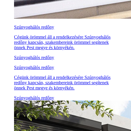
Szúnyoghálós redőny
Cégünk örömmel áll a rendelkezésére Szúnyoghálós
redőny kapcsán, szakembereink örömmel segítenek
önnek Pest megye és környékén.
Szúnyoghálós redőny
Szúnyoghálós redőny
Cégünk örömmel áll a rendelkezésére Szúnyoghálós
redőny kapcsán, szakembereink örömmel segítenek
önnek Pest megye és környékén.
Szúnyoghálós redőny