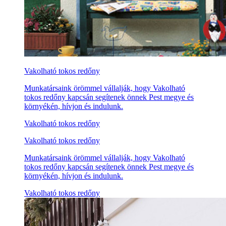
Vakolható tokos redőny
Munkatársaink örömmel vállalják, hogy Vakolható
tokos redőny kapcsán segítenek önnek Pest megye és
környékén, hívjon és indulunk.
Vakolható tokos redőny
Vakolható tokos redőny
Munkatársaink örömmel vállalják, hogy Vakolható
tokos redőny kapcsán segítenek önnek Pest megye és
környékén, hívjon és indulunk.
Vakolható tokos redőny