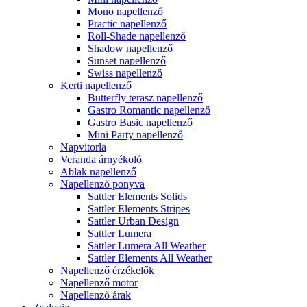
Mono napellenző
Practic napellenző
Roll-Shade napellenző
Shadow napellenző
Sunset napellenző
Swiss napellenző
Kerti napellenző
Butterfly terasz napellenző
Gastro Romantic napellenző
Gastro Basic napellenző
Mini Party napellenző
Napvitorla
Veranda árnyékoló
Ablak napellenző
Napellenző ponyva
Sattler Elements Solids
Sattler Elements Stripes
Sattler Urban Design
Sattler Lumera
Sattler Lumera All Weather
Sattler Elements All Weather
Napellenző érzékelők
Napellenző motor
Napellenző árak