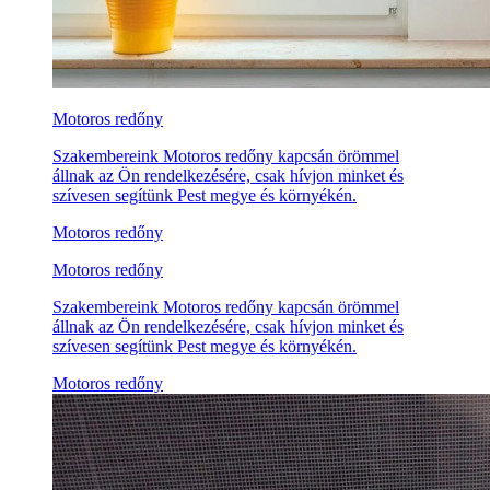
Motoros redőny
Szakembereink Motoros redőny kapcsán örömmel
állnak az Ön rendelkezésére, csak hívjon minket és
szívesen segítünk Pest megye és környékén.
Motoros redőny
Motoros redőny
Szakembereink Motoros redőny kapcsán örömmel
állnak az Ön rendelkezésére, csak hívjon minket és
szívesen segítünk Pest megye és környékén.
Motoros redőny