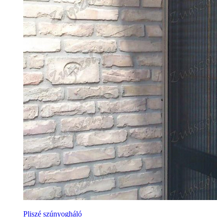
Pliszé szúnyogháló