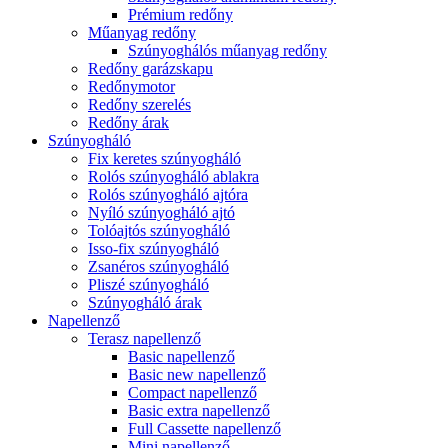
Prémium redőny
Műanyag redőny
Szúnyoghálós műanyag redőny
Redőny garázskapu
Redőnymotor
Redőny szerelés
Redőny árak
Szúnyogháló
Fix keretes szúnyogháló
Rolós szúnyogháló ablakra
Rolós szúnyogháló ajtóra
Nyíló szúnyogháló ajtó
Tolóajtós szúnyogháló
Isso-fix szúnyogháló
Zsanéros szúnyogháló
Pliszé szúnyogháló
Szúnyogháló árak
Napellenző
Terasz napellenző
Basic napellenző
Basic new napellenző
Compact napellenző
Basic extra napellenző
Full Cassette napellenző
Mini napellenző