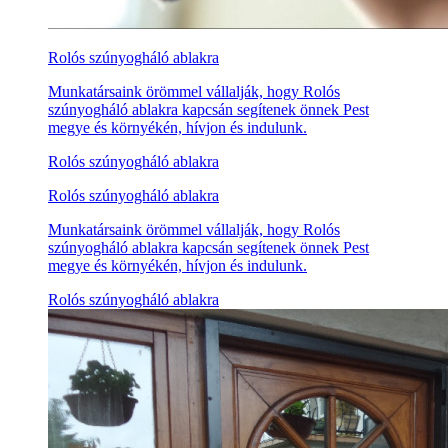
Rolós szúnyogháló ablakra
Munkatársaink örömmel vállalják, hogy Rolós
szúnyogháló ablakra kapcsán segítenek önnek Pest
megye és környékén, hívjon és indulunk.
Rolós szúnyogháló ablakra
Rolós szúnyogháló ablakra
Munkatársaink örömmel vállalják, hogy Rolós
szúnyogháló ablakra kapcsán segítenek önnek Pest
megye és környékén, hívjon és indulunk.
Rolós szúnyogháló ablakra