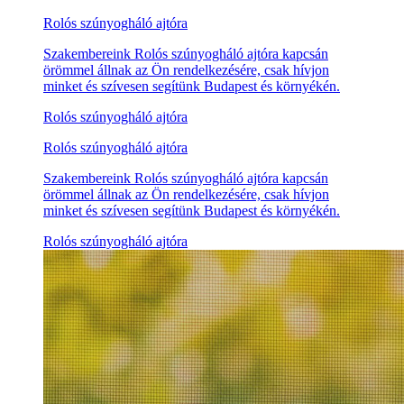
Rolós szúnyogháló ajtóra
Szakembereink Rolós szúnyogháló ajtóra kapcsán
örömmel állnak az Ön rendelkezésére, csak hívjon
minket és szívesen segítünk Budapest és környékén.
Rolós szúnyogháló ajtóra
Rolós szúnyogháló ajtóra
Szakembereink Rolós szúnyogháló ajtóra kapcsán
örömmel állnak az Ön rendelkezésére, csak hívjon
minket és szívesen segítünk Budapest és környékén.
Rolós szúnyogháló ajtóra