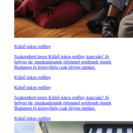
Külső tokos redőny
Szakembert keres Külső tokos redőny kapcsán? Jó
helyen jár, munkatársaink örömmel segítenek önnek
Budapest és környékén csak hívjon minket.
Külső tokos redőny
Külső tokos redőny
Szakembert keres Külső tokos redőny kapcsán? Jó
helyen jár, munkatársaink örömmel segítenek önnek
Budapest és környékén csak hívjon minket.
Külső tokos redőny