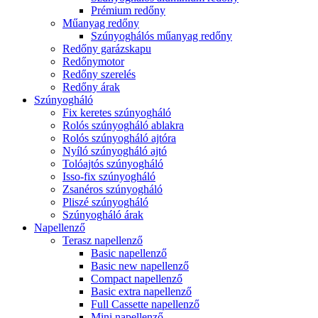
Prémium redőny
Műanyag redőny
Szúnyoghálós műanyag redőny
Redőny garázskapu
Redőnymotor
Redőny szerelés
Redőny árak
Szúnyogháló
Fix keretes szúnyogháló
Rolós szúnyogháló ablakra
Rolós szúnyogháló ajtóra
Nyíló szúnyogháló ajtó
Tolóajtós szúnyogháló
Isso-fix szúnyogháló
Zsanéros szúnyogháló
Pliszé szúnyogháló
Szúnyogháló árak
Napellenző
Terasz napellenző
Basic napellenző
Basic new napellenző
Compact napellenző
Basic extra napellenző
Full Cassette napellenző
Mini napellenző