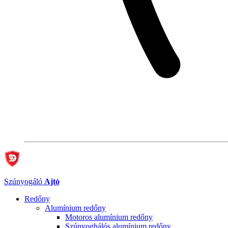
Szúnyogáló
Ajtó
Redőny
Alumínium redőny
Motoros alumínium redőny
Szúnyoghálós alumínium redőny