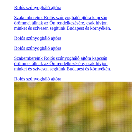
Rolós szúnyogháló ajtóra
Szakembereink Rolós szúnyogháló ajtóra kapcsán
örömmel állnak az Ön rendelkezésére, csak hívjon
minket és szívesen segítünk Budapest és környékén.
Rolós szúnyogháló ajtóra
Rolós szúnyogháló ajtóra
Szakembereink Rolós szúnyogháló ajtóra kapcsán
örömmel állnak az Ön rendelkezésére, csak hívjon
minket és szívesen segítünk Budapest és környékén.
Rolós szúnyogháló ajtóra