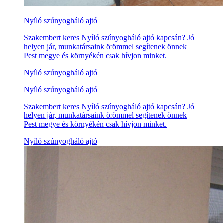
Nyíló szúnyogháló ajtó
Szakembert keres Nyíló szúnyogháló ajtó kapcsán? Jó
helyen jár, munkatársaink örömmel segítenek önnek
Pest megye és környékén csak hívjon minket.
Nyíló szúnyogháló ajtó
Nyíló szúnyogháló ajtó
Szakembert keres Nyíló szúnyogháló ajtó kapcsán? Jó
helyen jár, munkatársaink örömmel segítenek önnek
Pest megye és környékén csak hívjon minket.
Nyíló szúnyogháló ajtó