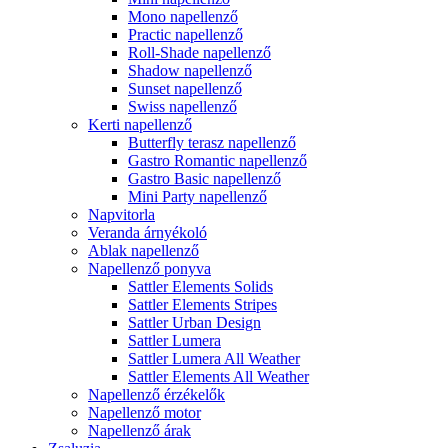
Mono napellenző
Practic napellenző
Roll-Shade napellenző
Shadow napellenző
Sunset napellenző
Swiss napellenző
Kerti napellenző
Butterfly terasz napellenző
Gastro Romantic napellenző
Gastro Basic napellenző
Mini Party napellenző
Napvitorla
Veranda árnyékoló
Ablak napellenző
Napellenző ponyva
Sattler Elements Solids
Sattler Elements Stripes
Sattler Urban Design
Sattler Lumera
Sattler Lumera All Weather
Sattler Elements All Weather
Napellenző érzékelők
Napellenző motor
Napellenző árak