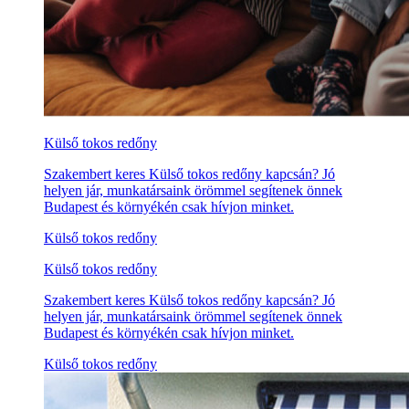
Külső tokos redőny
Szakembert keres Külső tokos redőny kapcsán? Jó
helyen jár, munkatársaink örömmel segítenek önnek
Budapest és környékén csak hívjon minket.
Külső tokos redőny
Külső tokos redőny
Szakembert keres Külső tokos redőny kapcsán? Jó
helyen jár, munkatársaink örömmel segítenek önnek
Budapest és környékén csak hívjon minket.
Külső tokos redőny