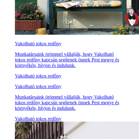
Vakolható tokos redőny
Munkatársaink örömmel vállalják, hogy Vakolható
tokos redőny kapcsán segítenek önnek Pest megye és
környékén, hívjon és indulunk.
Vakolható tokos redőny
Vakolható tokos redőny
Munkatársaink örömmel vállalják, hogy Vakolható
tokos redőny kapcsán segítenek önnek Pest megye és
környékén, hívjon és indulunk.
Vakolható tokos redőny