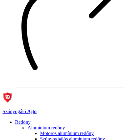
Szúnyogáló
Ajtó
Redőny
Alumínium redőny
Motoros alumínium redőny
Szúnyoghálós alumínium redőny