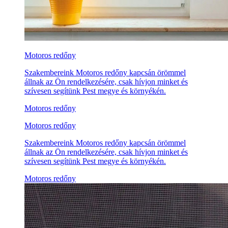
Motoros redőny
Szakembereink Motoros redőny kapcsán örömmel
állnak az Ön rendelkezésére, csak hívjon minket és
szívesen segítünk Pest megye és környékén.
Motoros redőny
Motoros redőny
Szakembereink Motoros redőny kapcsán örömmel
állnak az Ön rendelkezésére, csak hívjon minket és
szívesen segítünk Pest megye és környékén.
Motoros redőny