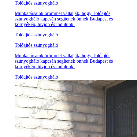
Tolóajtós szúnyogháló
Munkatársaink örömmel vállalják, hogy Tolóajtós
szúnyogháló kapcsán segítenek önnek Budapest és
környékén, hívjon és indulunk.
Tolóajtós szúnyogháló
Tolóajtós szúnyogháló
Munkatársaink örömmel vállalják, hogy Tolóajtós
szúnyogháló kapcsán segítenek önnek Budapest és
környékén, hívjon és indulunk.
Tolóajtós szúnyogháló