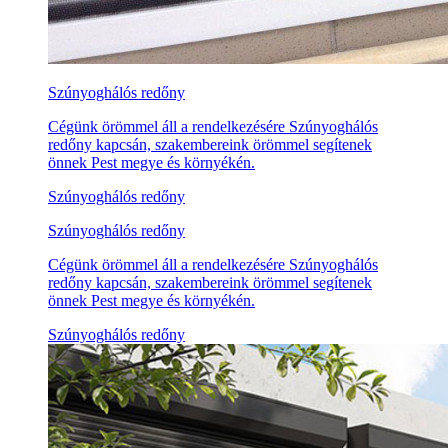
Szúnyoghálós redőny
Cégünk örömmel áll a rendelkezésére Szúnyoghálós
redőny kapcsán, szakembereink örömmel segítenek
önnek Pest megye és környékén.
Szúnyoghálós redőny
Szúnyoghálós redőny
Cégünk örömmel áll a rendelkezésére Szúnyoghálós
redőny kapcsán, szakembereink örömmel segítenek
önnek Pest megye és környékén.
Szúnyoghálós redőny