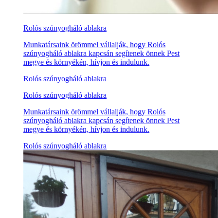
Rolós szúnyogháló ablakra
Munkatársaink örömmel vállalják, hogy Rolós
szúnyogháló ablakra kapcsán segítenek önnek Pest
megye és környékén, hívjon és indulunk.
Rolós szúnyogháló ablakra
Rolós szúnyogháló ablakra
Munkatársaink örömmel vállalják, hogy Rolós
szúnyogháló ablakra kapcsán segítenek önnek Pest
megye és környékén, hívjon és indulunk.
Rolós szúnyogháló ablakra