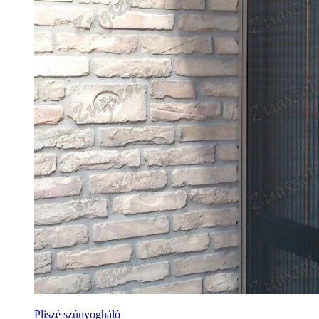
Pliszé szúnyogháló