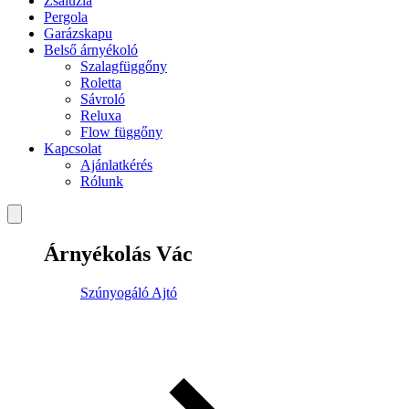
Zsaluzia
Pergola
Garázskapu
Belső árnyékoló
Szalagfüggőny
Roletta
Sávroló
Reluxa
Flow függőny
Kapcsolat
Ajánlatkérés
Rólunk
Árnyékolás Vác
Szúnyogáló Ajtó