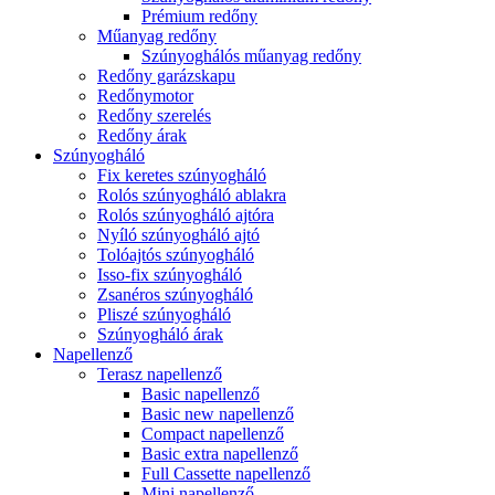
Prémium redőny
Műanyag redőny
Szúnyoghálós műanyag redőny
Redőny garázskapu
Redőnymotor
Redőny szerelés
Redőny árak
Szúnyogháló
Fix keretes szúnyogháló
Rolós szúnyogháló ablakra
Rolós szúnyogháló ajtóra
Nyíló szúnyogháló ajtó
Tolóajtós szúnyogháló
Isso-fix szúnyogháló
Zsanéros szúnyogháló
Pliszé szúnyogháló
Szúnyogháló árak
Napellenző
Terasz napellenző
Basic napellenző
Basic new napellenző
Compact napellenző
Basic extra napellenző
Full Cassette napellenző
Mini napellenző