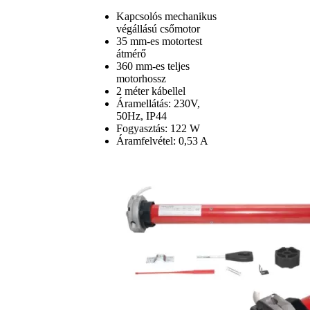
Kapcsolós mechanikus
végállású csőmotor
35 mm-es motortest
átmérő
360 mm-es teljes
motorhossz
2 méter kábellel
Áramellátás: 230V,
50Hz, IP44
Fogyasztás: 122 W
Áramfelvétel: 0,53 A