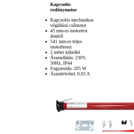
Kapcsolós
redőnymotor
Kapcsolós mechanikus
végállású csőmotor
45 mm-es motortest
átmérő
541 mm-es teljes
motorhossz
2 méter kábellel
Áramellátás: 230V,
50Hz, IP44
Fogyasztás: 205 W
Áramfelvétel: 0,93 A