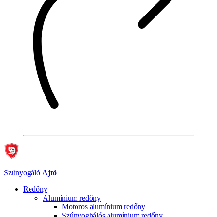
Szúnyogáló
Ajtó
Redőny
Alumínium redőny
Motoros alumínium redőny
Szúnyoghálós alumínium redőny