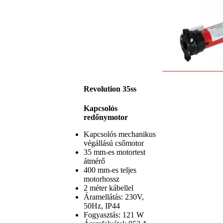
Revolution 35ss
Kapcsolós
redőnymotor
Kapcsolós mechanikus
végállású csőmotor
35 mm-es motortest
átmérő
400 mm-es teljes
motorhossz
2 méter kábellel
Áramellátás: 230V,
50Hz, IP44
Fogyasztás: 121 W