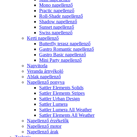
Mono napellenző
Practic napellenző
Roll-Shade napellenző
Shadow napellenző
Sunset napellenző
Swiss napellenző
Kerti napellenző
Butterfly terasz napellenző
Gastro Romantic napellenző
Gastro Basic napellenző
Mini Party napellenző
Napvitorla
Veranda árnyékoló
Ablak napellenző
Napellenző ponyva
Sattler Elements Solids
Sattler Elements Stripes
Sattler Urban Design
Sattler Lumera
Sattler Lumera All Weather
Sattler Elements All Weather
Napellenző érzékelők
Napellenző motor
Napellenző árak