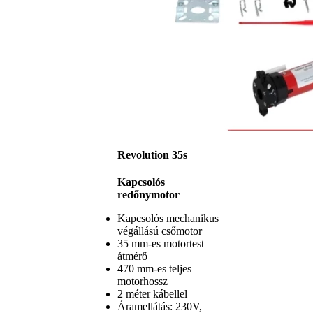
Revolution 35s
Kapcsolós
redőnymotor
Kapcsolós mechanikus
végállású csőmotor
35 mm-es motortest
átmérő
470 mm-es teljes
motorhossz
2 méter kábellel
Áramellátás: 230V,