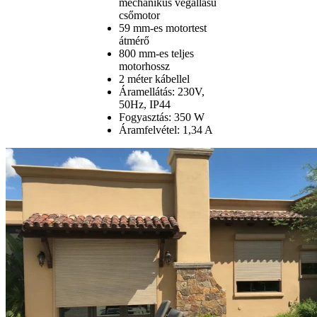
mechanikus végállású
csőmotor
59 mm-es motortest
átmérő
800 mm-es teljes
motorhossz
2 méter kábellel
Áramellátás: 230V,
50Hz, IP44
Fogyasztás: 350 W
Áramfelvétel: 1,34 A