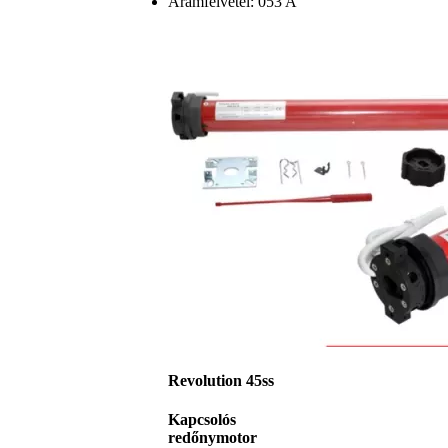
Áramfelvétel: 053 A
Revolution 45ss
Kapcsolós
redőnymotor