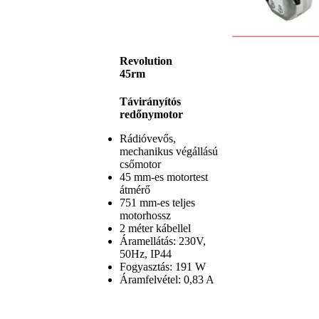
Revolution
45rm
Távirányítós
redőnymotor
Rádióvevős,
mechanikus végállású
csőmotor
45 mm-es motortest
átmérő
751 mm-es teljes
motorhossz
2 méter kábellel
Áramellátás: 230V,
50Hz, IP44
Fogyasztás: 191 W
Áramfelvétel: 0,83 A