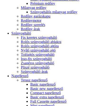
Prémium redőny
Műanyag redőny
Szúnyoghálós műanyag redőny
Redőny garázskapu
Redőnymotor
Redőny szerelés
Redőny árak
Szúnyogháló
Fix keretes szúnyogháló
Rolós szúnyogháló ablakra
Rolós szúnyogháló ajtóra
Nyíló szúnyogháló ajtó
Tolóajtós szúnyogháló
Isso-fix szúnyogháló
Zsanéros szúnyogháló
Pliszé szúnyogháló
Szúnyogháló árak
Napellenző
Terasz napellenző
Basic napellenző
Basic new napellenző
Compact napellenző
Basic extra napellenző
Full Cassette napellenző
Mini napellenző