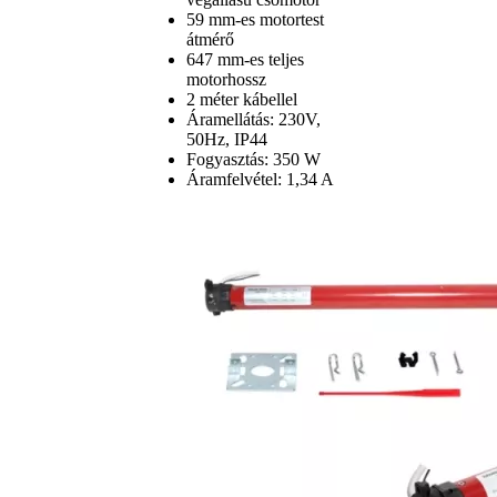
59 mm-es motortest
átmérő
647 mm-es teljes
motorhossz
2 méter kábellel
Áramellátás: 230V,
50Hz, IP44
Fogyasztás: 350 W
Áramfelvétel: 1,34 A