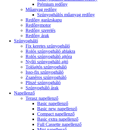
Prémium redőny
Műanyag redőny
Szúnyoghálós műanyag redőny
Redőny garázskapu
Redőnymotor
Redőny szerelés
Redőny árak
Szúnyogháló
Fix keretes szúnyogháló
Rolós szúnyogháló ablakra
Rolós szúnyogháló ajtóra
Nyíló szúnyogháló ajtó
Tolóajtós szúnyogháló
Isso-fix szúnyogháló
Zsanéros szúnyogháló
Pliszé szúnyogháló
Szúnyogháló árak
Napellenző
Terasz napellenző
Basic napellenző
Basic new napellenző
Compact napellenző
Basic extra napellenző
Full Cassette napellenző
Mini napellenző