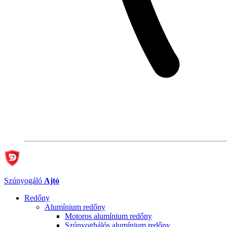
Szúnyogáló
Ajtó
Redőny
Alumínium redőny
Motoros alumínium redőny
Szúnyoghálós alumínium redőny