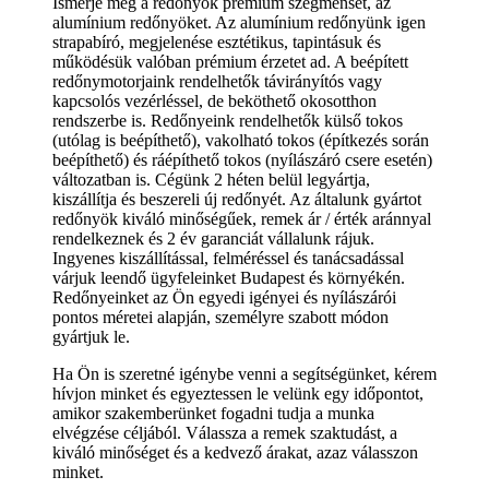
Ismerje meg a redőnyök prémium szegmensét, az
alumínium redőnyöket. Az alumínium redőnyünk igen
strapabíró, megjelenése esztétikus, tapintásuk és
működésük valóban prémium érzetet ad. A beépített
redőnymotorjaink rendelhetők távirányítós vagy
kapcsolós vezérléssel, de beköthető okosotthon
rendszerbe is. Redőnyeink rendelhetők külső tokos
(utólag is beépíthető), vakolható tokos (építkezés során
beépíthető) és ráépíthető tokos (nyílászáró csere esetén)
változatban is. Cégünk 2 héten belül legyártja,
kiszállítja és beszereli új redőnyét. Az általunk gyártot
redőnyök kiváló minőségűek, remek ár / érték aránnyal
rendelkeznek és 2 év garanciát vállalunk rájuk.
Ingyenes kiszállítással, felméréssel és tanácsadással
várjuk leendő ügyfeleinket Budapest és környékén.
Redőnyeinket az Ön egyedi igényei és nyílászárói
pontos méretei alapján, személyre szabott módon
gyártjuk le.
Ha Ön is szeretné igénybe venni a segítségünket, kérem
hívjon minket és egyeztessen le velünk egy időpontot,
amikor szakemberünket fogadni tudja a munka
elvégzése céljából. Válassza a remek szaktudást, a
kiváló minőséget és a kedvező árakat, azaz válasszon
minket.