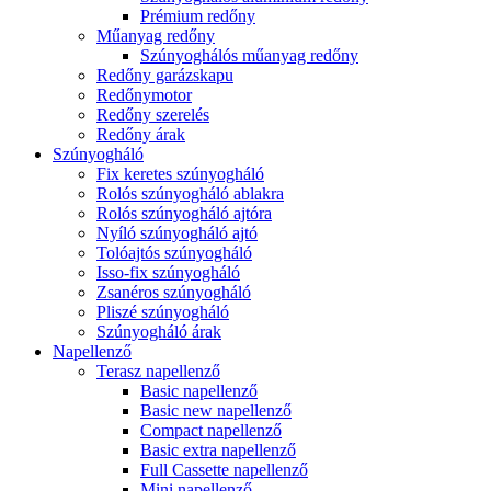
Prémium redőny
Műanyag redőny
Szúnyoghálós műanyag redőny
Redőny garázskapu
Redőnymotor
Redőny szerelés
Redőny árak
Szúnyogháló
Fix keretes szúnyogháló
Rolós szúnyogháló ablakra
Rolós szúnyogháló ajtóra
Nyíló szúnyogháló ajtó
Tolóajtós szúnyogháló
Isso-fix szúnyogháló
Zsanéros szúnyogháló
Pliszé szúnyogháló
Szúnyogháló árak
Napellenző
Terasz napellenző
Basic napellenző
Basic new napellenző
Compact napellenző
Basic extra napellenző
Full Cassette napellenző
Mini napellenző