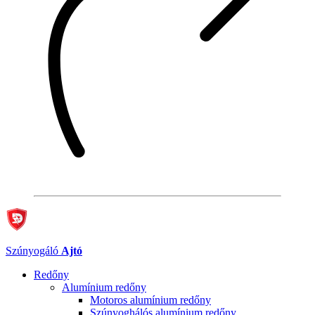
Szúnyogáló
Ajtó
Redőny
Alumínium redőny
Motoros alumínium redőny
Szúnyoghálós alumínium redőny