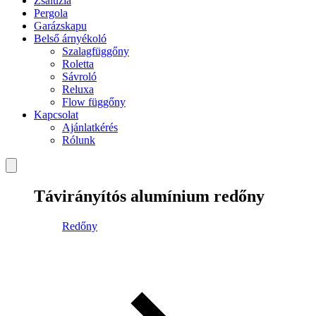
Zsaluzia
Pergola
Garázskapu
Belső árnyékoló
Szalagfüggőny
Roletta
Sávroló
Reluxa
Flow függőny
Kapcsolat
Ajánlatkérés
Rólunk
Távirányítós alumínium redőny
Redőny