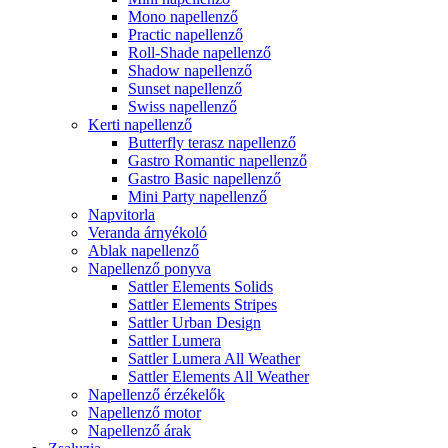
Mono napellenző
Practic napellenző
Roll-Shade napellenző
Shadow napellenző
Sunset napellenző
Swiss napellenző
Kerti napellenző
Butterfly terasz napellenző
Gastro Romantic napellenző
Gastro Basic napellenző
Mini Party napellenző
Napvitorla
Veranda árnyékoló
Ablak napellenző
Napellenző ponyva
Sattler Elements Solids
Sattler Elements Stripes
Sattler Urban Design
Sattler Lumera
Sattler Lumera All Weather
Sattler Elements All Weather
Napellenző érzékelők
Napellenző motor
Napellenző árak