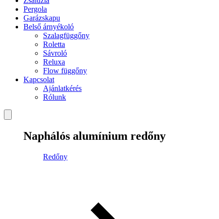
Zsaluzia
Pergola
Garázskapu
Belső árnyékoló
Szalagfüggőny
Roletta
Sávroló
Reluxa
Flow függőny
Kapcsolat
Ajánlatkérés
Rólunk
Naphálós alumínium redőny
Redőny