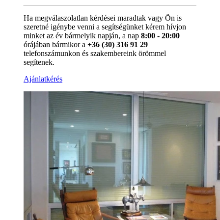
Ha megválaszolatlan kérdései maradtak vagy Ön is
szeretné igénybe venni a segítségünket kérem hívjon
minket az év bármelyik napján, a nap
8:00 - 20:00
órájában bármikor a
+36 (30) 316 91 29
telefonszámunkon és szakembereink örömmel
segítenek.
Ajánlatkérés