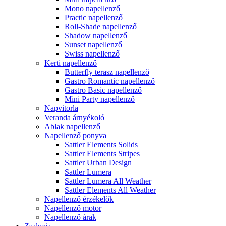
Mono napellenző
Practic napellenző
Roll-Shade napellenző
Shadow napellenző
Sunset napellenző
Swiss napellenző
Kerti napellenző
Butterfly terasz napellenző
Gastro Romantic napellenző
Gastro Basic napellenző
Mini Party napellenző
Napvitorla
Veranda árnyékoló
Ablak napellenző
Napellenző ponyva
Sattler Elements Solids
Sattler Elements Stripes
Sattler Urban Design
Sattler Lumera
Sattler Lumera All Weather
Sattler Elements All Weather
Napellenző érzékelők
Napellenző motor
Napellenző árak