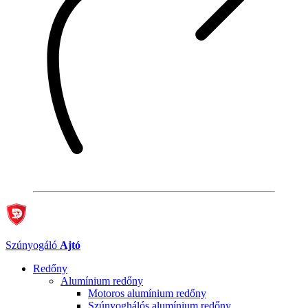
Szúnyogáló
Ajtó
Redőny
Alumínium redőny
Motoros alumínium redőny
Szúnyoghálós alumínium redőny