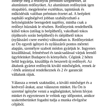
Ismerje meg a redőnyök prémium szegmensét, az
alumínium redőnyöket. Az alumínium redőnyünk igen
strapabíró, megjelenése esztétikus, tapintásuk és
működésük valóban prémium érzetet ad. A beépített
napháló segítségével jobban szabályozható a
helyiségünkbe beengedett napfény, mintha csak a
redőnyt húznánk le részben. Redőnyeink rendelhetők
külső tokos (utólag is beépíthető), vakolható tokos
(építkezés során beépíthető) és ráépíthető tokos
(nyílászáró csere esetén) változatban is. Redőnyeinket
az Ön egyedi igényei és nyílászárói pontos méretei
alapján, személyre szabott módon gyártjuk le. Ingyenes
kiszállítással, felméréssel és tanácsadással várjuk leendő
ügyfeleinket Budapest és környékén. Cégünk 2 héten
belül legyártja, kiszállítja és beszereli új redőnyét. Az
általunk gyártot redőnyök kiváló minőségűek, remek ár
/ érték aránnyal rendelkeznek és 2 év garanciát
vállalunk rájuk.
Válassza a remek szaktudást, a kiváló minőséget és a
kedvező árakat, azaz válasszon minket. Ha Ön is
szeretné igénybe venni a segítségünket, kérem hívjon
minket és egyeztessen le velünk egy időpontot, amikor
szakemberünket fogadni tudja a munka elvégzése
céljából.