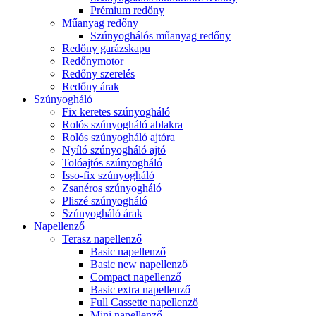
Prémium redőny
Műanyag redőny
Szúnyoghálós műanyag redőny
Redőny garázskapu
Redőnymotor
Redőny szerelés
Redőny árak
Szúnyogháló
Fix keretes szúnyogháló
Rolós szúnyogháló ablakra
Rolós szúnyogháló ajtóra
Nyíló szúnyogháló ajtó
Tolóajtós szúnyogháló
Isso-fix szúnyogháló
Zsanéros szúnyogháló
Pliszé szúnyogháló
Szúnyogháló árak
Napellenző
Terasz napellenző
Basic napellenző
Basic new napellenző
Compact napellenző
Basic extra napellenző
Full Cassette napellenző
Mini napellenző