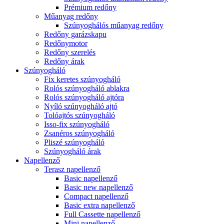
Prémium redőny
Műanyag redőny
Szúnyoghálós műanyag redőny
Redőny garázskapu
Redőnymotor
Redőny szerelés
Redőny árak
Szúnyogháló
Fix keretes szúnyogháló
Rolós szúnyogháló ablakra
Rolós szúnyogháló ajtóra
Nyíló szúnyogháló ajtó
Tolóajtós szúnyogháló
Isso-fix szúnyogháló
Zsanéros szúnyogháló
Pliszé szúnyogháló
Szúnyogháló árak
Napellenző
Terasz napellenző
Basic napellenző
Basic new napellenző
Compact napellenző
Basic extra napellenző
Full Cassette napellenző
Mini napellenző