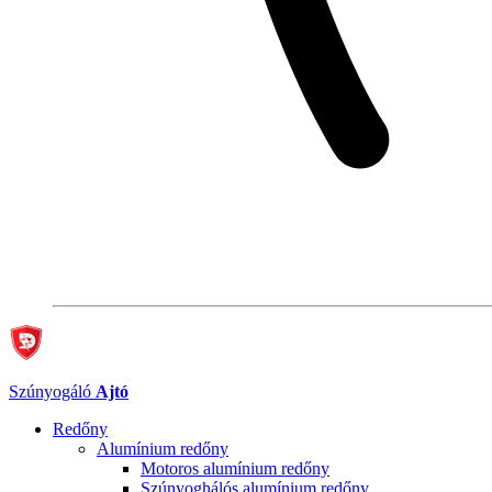
Szúnyogáló
Ajtó
Redőny
Alumínium redőny
Motoros alumínium redőny
Szúnyoghálós alumínium redőny