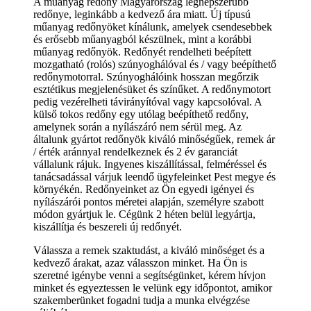
A műanyag redőny Magyarország legnépszerűbb
redőnye, leginkább a kedvező ára miatt. Új típusú
műanyag redőnyöket kínálunk, amelyek csendesebbek
és erősebb műanyagból készülnek, mint a korábbi
műanyag redőnyök. Redőnyét rendelheti beépített
mozgatható (rolós) szúnyoghálóval és / vagy beépíthető
redőnymotorral. Szúnyoghálóink hosszan megőrzik
esztétikus megjelenésüket és színűket. A redőnymotort
pedig vezérelheti távirányítóval vagy kapcsolóval. A
külső tokos redőny egy utólag beépíthető redőny,
amelynek során a nyílászáró nem sérül meg. Az
általunk gyártot redőnyök kiváló minőségűek, remek ár
/ érték aránnyal rendelkeznek és 2 év garanciát
vállalunk rájuk. Ingyenes kiszállítással, felméréssel és
tanácsadással várjuk leendő ügyfeleinket Pest megye és
környékén. Redőnyeinket az Ön egyedi igényei és
nyílászárói pontos méretei alapján, személyre szabott
módon gyártjuk le. Cégünk 2 héten belül legyártja,
kiszállítja és beszereli új redőnyét.
Válassza a remek szaktudást, a kiváló minőséget és a
kedvező árakat, azaz válasszon minket. Ha Ön is
szeretné igénybe venni a segítségünket, kérem hívjon
minket és egyeztessen le velünk egy időpontot, amikor
szakemberünket fogadni tudja a munka elvégzése