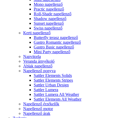
Mono napellenző
Practic napellenző
Roll-Shade napellenző
Shadow napellenző
Sunset napellenző
Swiss napellenző
Kerti napellenző
Butterfly terasz napellenző
Gastro Romantic napellenző
Gastro Basic napellenző
Mini Party napellenző
Napvitorla
Veranda árnyékoló
Ablak napellenző
Napellenző ponyva
Sattler Elements Solids
Sattler Elements Stripes
Sattler Urban Design
Sattler Lumera
Sattler Lumera All Weather
Sattler Elements All Weather
Napellenző érzékelők
Napellenző motor
Napellenző árak