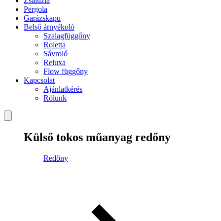
Zsaluzia
Pergola
Garázskapu
Belső árnyékoló
Szalagfüggőny
Roletta
Sávroló
Reluxa
Flow függőny
Kapcsolat
Ajánlatkérés
Rólunk
Külső tokos műanyag redőny
Redőny