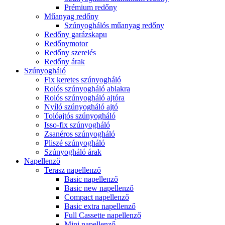
Prémium redőny
Műanyag redőny
Szúnyoghálós műanyag redőny
Redőny garázskapu
Redőnymotor
Redőny szerelés
Redőny árak
Szúnyogháló
Fix keretes szúnyogháló
Rolós szúnyogháló ablakra
Rolós szúnyogháló ajtóra
Nyíló szúnyogháló ajtó
Tolóajtós szúnyogháló
Isso-fix szúnyogháló
Zsanéros szúnyogháló
Pliszé szúnyogháló
Szúnyogháló árak
Napellenző
Terasz napellenző
Basic napellenző
Basic new napellenző
Compact napellenző
Basic extra napellenző
Full Cassette napellenző
Mini napellenző