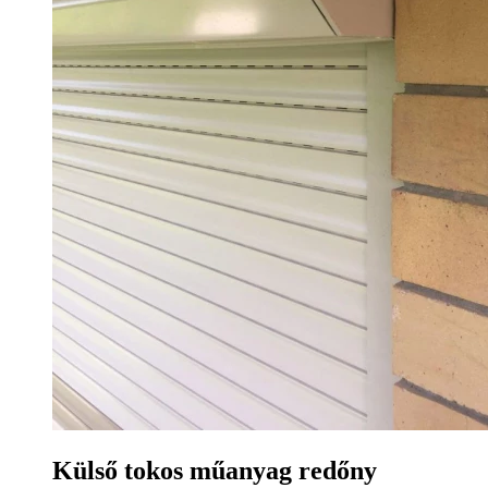
Külső tokos műanyag redőny