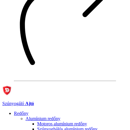
Szúnyogáló
Ajtó
Redőny
Alumínium redőny
Motoros alumínium redőny
Szúnyoghálós alumínium redőny