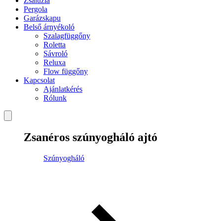
Zsaluzia
Pergola
Garázskapu
Belső árnyékoló
Szalagfüggőny
Roletta
Sávroló
Reluxa
Flow függőny
Kapcsolat
Ajánlatkérés
Rólunk
Zsanéros szúnyogháló ajtó
Szúnyogháló