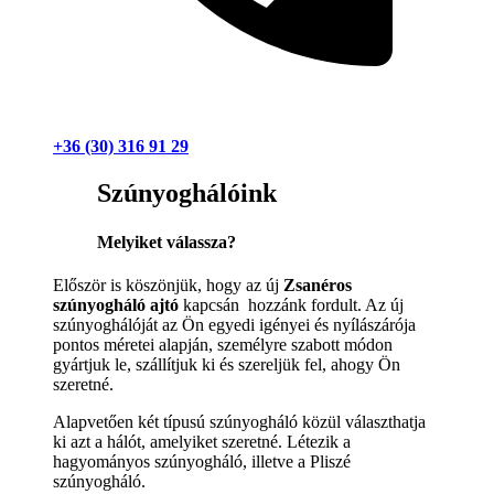
+36 (30) 316 91 29
Szúnyoghálóink
Melyiket válassza?
Először is köszönjük, hogy az új
Zsanéros
szúnyogháló ajtó
kapcsán hozzánk fordult. Az új
szúnyoghálóját az Ön egyedi igényei és nyílászárója
pontos méretei alapján, személyre szabott módon
gyártjuk le, szállítjuk ki és szereljük fel, ahogy Ön
szeretné.
Alapvetően két típusú szúnyogháló közül választhatja
ki azt a hálót, amelyiket szeretné. Létezik a
hagyományos szúnyogháló, illetve a Pliszé
szúnyogháló.