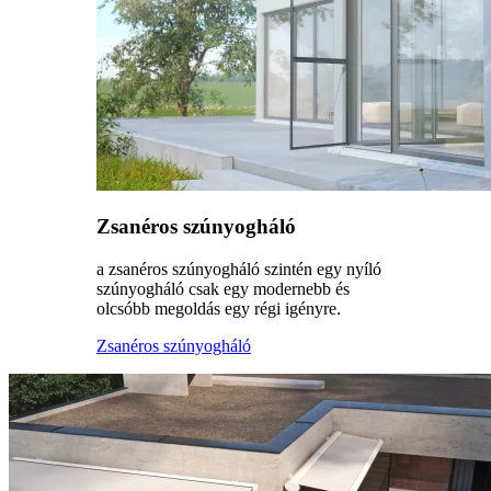
Zsanéros szúnyogháló
a zsanéros szúnyogháló szintén egy nyíló
szúnyogháló csak egy modernebb és
olcsóbb megoldás egy régi igényre.
Zsanéros szúnyogháló