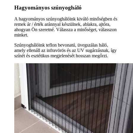
Hagyományos szúnyogháló
A hagyományos szúnyoghálóink kiváló minőségben és
remek ár / érték aránnyal készülnek, ablakra, ajtóra,
ahogyan Ön szeretné. Válassza a minőséget, válasszon
minket.
Szúnyoghálóink teflon bevonatú, üvegszálas háló,
amely ellenáll az infravörös és az UV sugárzásnak, így
színét és esztétikus megjelenését hosszan megőrzi.