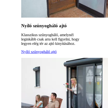
Nyíló szúnyogháló ajtó
Klasszikus szúnyogháló, amelynél
leginkább csak arra kell figyelni, hogy
legyen elég tér az ajtó kinyitásához.
Nyíló szúnyogháló ajtó