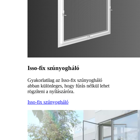
Isso-fix szúnyogháló
Gyakorlatilag az Isso-fix szúnyogháló
abban különleges, hogy fúrás nélkül lehet
rögzíteni a nyílászáróra.
Isso-fix szúnyogháló