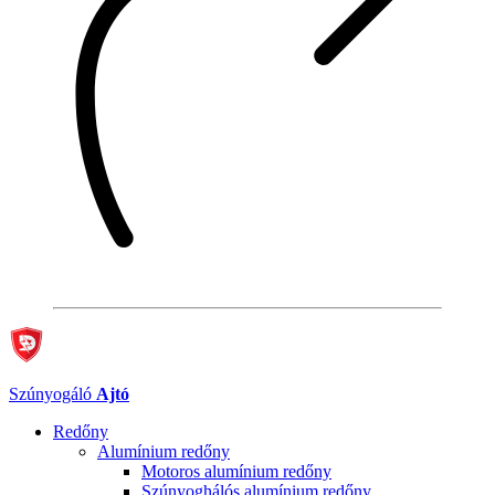
Szúnyogáló
Ajtó
Redőny
Alumínium redőny
Motoros alumínium redőny
Szúnyoghálós alumínium redőny