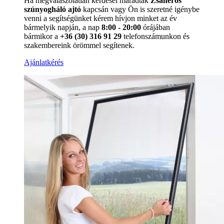
Ha megválaszolatlan kérdései maradtak
Zsanéros
szúnyogháló ajtó
kapcsán vagy Ön is szeretné igénybe
venni a segítségünket kérem hívjon minket az év
bármelyik napján, a nap
8:00 - 20:00
órájában
bármikor a
+36 (30) 316 91 29
telefonszámunkon és
szakembereink örömmel segítenek.
Ajánlatkérés