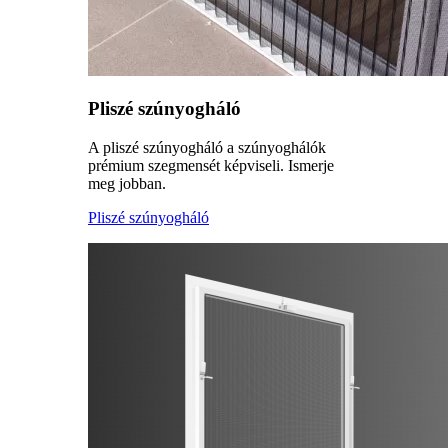
Pliszé szúnyogháló
A pliszé szúnyogháló a szúnyoghálók
prémium szegmensét képviseli. Ismerje
meg jobban.
Pliszé szúnyogháló