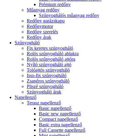
Prémium redőny
Műanyag redőny
Szúnyoghálós műanyag redőny
Redőny garázskapu
Redőnymotor
Redőny szerelés
Redőny árak
Szúnyogháló
Fix keretes szúnyogháló
Rolós szúnyogháló ablakra
Rolós szúnyogháló ajtóra
Nyíló szúnyogháló ajtó
Tolóajtós szúnyogháló
Isso-fix szúnyogháló
Zsanéros szúnyogháló
Pliszé szúnyogháló
Szúnyogháló árak
Napellenző
Terasz napellenző
Basic napellenző
Basic new napellenző
Compact napellenző
Basic extra napellenző
Full Cassette napellenző
Mini napellenző