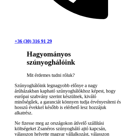
+36 (30) 316 91 29
Hagyományos
szúnyoghálóink
Mit érdemes tudni róluk?
Szúnyoghálóink legnagyobb előnye a nagy
árúházakban kapható szúnyoghálókhoz képest, hogy
európai szabvány szerint készülnek, kiváló
minőségűek, a garanciát könnyen tudja érvényesíteni és
hosszú évekkel később is elérhető lesz hozzájuk
alkatrész.
Ne fizesse meg az országokon átívelő szállítási
költségeket Zsanéros szúnyogháló ajtó kapcsán,
válasszon helyette magyar vállalkozást, válasszon