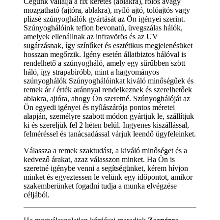
Cégünk vállalja a fix keretes (ablakra), rolós avagy
mozgatható (ajtóra, ablakra), nyíló ajtó, tolóajtós vagy
plizsé szúnyoghálók gyártását az Ön igényei szerint.
Szúnyoghálóink teflon bevonatú, üvegszálas hálók,
amelyek ellenállnak az infravörös és az UV
sugárzásnak, így színűket és esztétikus megjelenésüket
hosszan megőrzik. Igény esetén állatbiztos hálóval is
rendelhető a szúnyogháló, amely egy sűrűbben szött
háló, így strapabíróbb, mint a hagyományos
szúnyoghálók Szúnyoghálóinkat kiváló minőségűek és
remek ár / érték aránnyal rendelkeznek és szerelhetőek
ablakra, ajtóra, ahogy Ön szeretné. Szúnyoghálóját az
Ön egyedi igényei és nyílászárója pontos méretei
alapján, személyre szabott módon gyártjuk le, szállítjuk
ki és szereljük fel 2 héten belül. Ingyenes kiszállással,
felméréssel és tanácsadással várjuk leendő ügyfeleinket.
Válassza a remek szaktudást, a kiváló minőséget és a
kedvező árakat, azaz válasszon minket. Ha Ön is
szeretné igénybe venni a segítségünket, kérem hívjon
minket és egyeztessen le velünk egy időpontot, amikor
szakemberünket fogadni tudja a munka elvégzése
céljából.