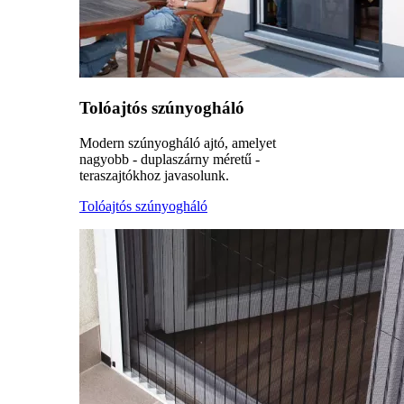
Tolóajtós szúnyogháló
Modern szúnyogháló ajtó, amelyet
nagyobb - duplaszárny méretű -
teraszajtókhoz javasolunk.
Tolóajtós szúnyogháló