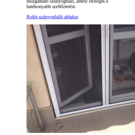
mozgatható szúnyogháló, amely elősegíti a
hatékonyabb szellőztetést.
Rolós szúnyogháló ablakra