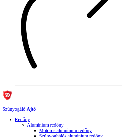
Szúnyogáló
Ajtó
Redőny
Alumínium redőny
Motoros alumínium redőny
Szúnyoghálós alumínium redőny