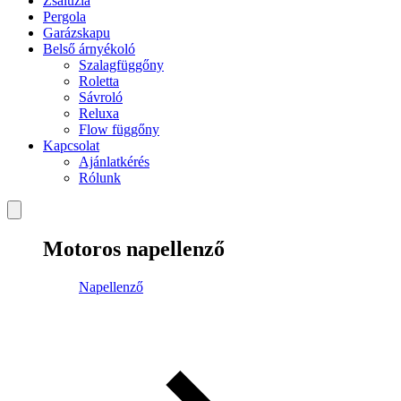
Zsaluzia
Pergola
Garázskapu
Belső árnyékoló
Szalagfüggőny
Roletta
Sávroló
Reluxa
Flow függőny
Kapcsolat
Ajánlatkérés
Rólunk
Motoros napellenző
Napellenző