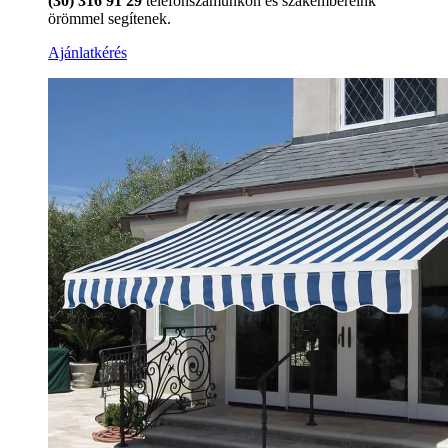
(30) 316 91 29
telefonszámunkon és szakembereink
örömmel segítenek.
Ajánlatkérés