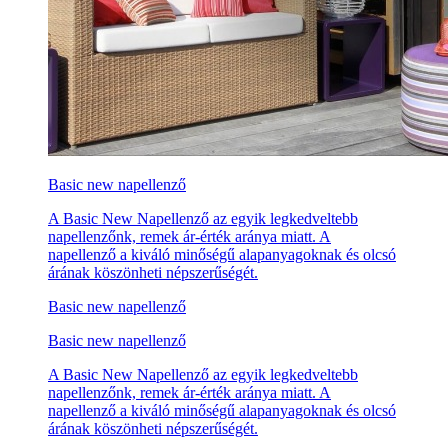
Basic new napellenző
A Basic New Napellenző az egyik legkedveltebb
napellenzőnk, remek ár-érték aránya miatt. A
napellenző a kiváló minőségű alapanyagoknak és olcsó
árának köszönheti népszerűségét.
Basic new napellenző
Basic new napellenző
A Basic New Napellenző az egyik legkedveltebb
napellenzőnk, remek ár-érték aránya miatt. A
napellenző a kiváló minőségű alapanyagoknak és olcsó
árának köszönheti népszerűségét.