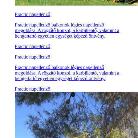
Practic napellenző
Practic napellenző balkonok légies napellenző
megoldása. A rögzítő konzol, a karbillentő, valamint a
hengertartó egyetlen egységet képező öntvény.
Practic napellenző
Practic napellenző
Practic napellenző balkonok légies napellenző
megoldása. A rögzítő konzol, a karbillentő, valamint a
hengertartó egyetlen egységet képező öntvény.
Practic napellenző