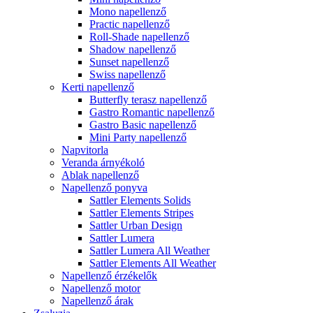
Mono napellenző
Practic napellenző
Roll-Shade napellenző
Shadow napellenző
Sunset napellenző
Swiss napellenző
Kerti napellenző
Butterfly terasz napellenző
Gastro Romantic napellenző
Gastro Basic napellenző
Mini Party napellenző
Napvitorla
Veranda árnyékoló
Ablak napellenző
Napellenző ponyva
Sattler Elements Solids
Sattler Elements Stripes
Sattler Urban Design
Sattler Lumera
Sattler Lumera All Weather
Sattler Elements All Weather
Napellenző érzékelők
Napellenző motor
Napellenző árak