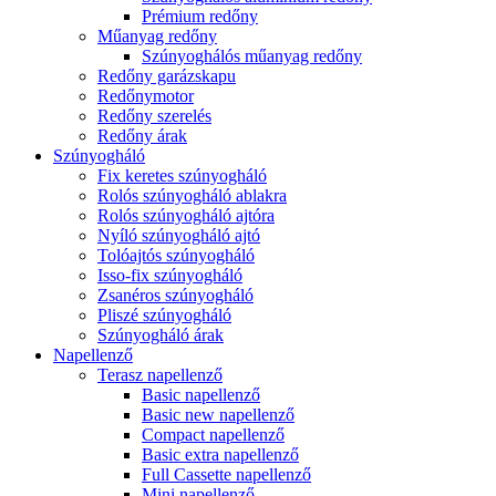
Prémium redőny
Műanyag redőny
Szúnyoghálós műanyag redőny
Redőny garázskapu
Redőnymotor
Redőny szerelés
Redőny árak
Szúnyogháló
Fix keretes szúnyogháló
Rolós szúnyogháló ablakra
Rolós szúnyogháló ajtóra
Nyíló szúnyogháló ajtó
Tolóajtós szúnyogháló
Isso-fix szúnyogháló
Zsanéros szúnyogháló
Pliszé szúnyogháló
Szúnyogháló árak
Napellenző
Terasz napellenző
Basic napellenző
Basic new napellenző
Compact napellenző
Basic extra napellenző
Full Cassette napellenző
Mini napellenző