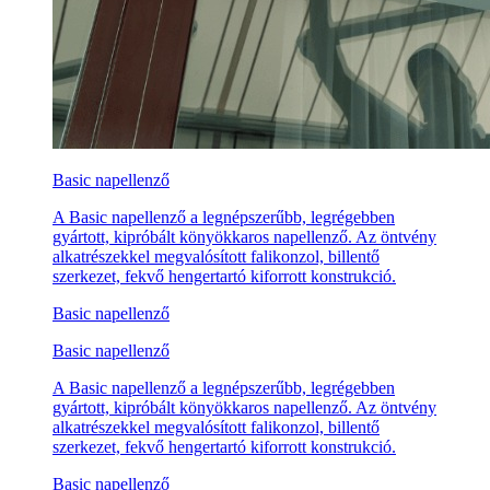
Basic napellenző
A Basic napellenző a legnépszerűbb, legrégebben
gyártott, kipróbált könyökkaros napellenző. Az öntvény
alkatrészekkel megvalósított falikonzol, billentő
szerkezet, fekvő hengertartó kiforrott konstrukció.
Basic napellenző
Basic napellenző
A Basic napellenző a legnépszerűbb, legrégebben
gyártott, kipróbált könyökkaros napellenző. Az öntvény
alkatrészekkel megvalósított falikonzol, billentő
szerkezet, fekvő hengertartó kiforrott konstrukció.
Basic napellenző