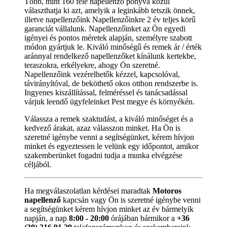
Több, mint 160 féle napellenző ponyva közül
választhatja ki azt, amelyik a leginkább tetszik önnek,
illetve napellenzőink Napellenzőinkre 2 év teljes körű
garanciát vállalunk. Napellenzőinket az Ön egyedi
igényei és pontos méretek alapján, személyre szabott
módon gyártjuk le. Kiváló minőségű és remek ár / érték
aránnyal rendelkező napellenzőket kínálunk kertekbe,
teraszokra, erkélyekre, ahogy Ön szeretné.
Napellenzőink vezérelhetők kézzel, kapcsolóval,
távirányítóval, de beköthető okos otthon rendszerbe is.
Ingyenes kiszállítással, felméréssel és tanácsadással
várjuk leendő ügyfeleinket Pest megye és környékén.
Válassza a remek szaktudást, a kiváló minőséget és a
kedvező árakat, azaz válasszon minket. Ha Ön is
szeretné igénybe venni a segítségünket, kérem hívjon
minket és egyeztessen le velünk egy időpontot, amikor
szakemberünket fogadni tudja a munka elvégzése
céljából.
Ha megválaszolatlan kérdései maradtak
Motoros
napellenző
kapcsán vagy Ön is szeretné igénybe venni
a segítségünket kérem hívjon minket az év bármelyik
napján, a nap
8:00 - 20:00
órájában bármikor a
+36