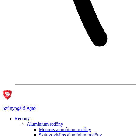
Szúnyogáló
Ajtó
Redőny
Alumínium redőny
Motoros alumínium redőny
Szúnyoghálós alumínium redőny